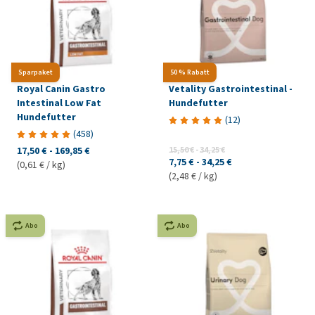
Sparpaket
50 % Rabatt
Royal Canin Gastro
Vetality Gastrointestinal -
Intestinal Low Fat
Hundefutter
Hundefutter
(
12
)
(
458
)
17,50 €
-
169,85 €
15,50 €
-
34,25 €
7,75 €
-
34,25 €
(0,61 € / kg)
(2,48 € / kg)
Abo
Abo