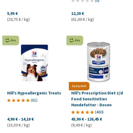
(
0
)
5,95 €
12,20 €
(29,75 € / kg)
(61,00 € / kg)
Abo
Abo
Sparpaket
Hill's Hypoallergenic Treats
Hill's Prescription Diet z/d
Food Sensitivities
(
61
)
Hundefutter - Dosen
(
460
)
4,90 €
-
14,10 €
43,90 €
-
126,45 €
(23,50 € / kg)
(9,49 € / kg)