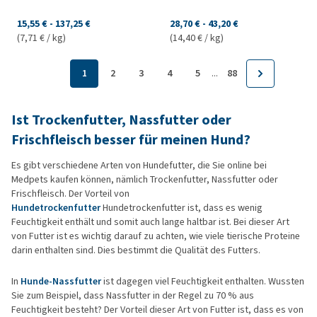
15,55 €
-
137,25 €
28,70 €
-
43,20 €
(7,71 € / kg)
(14,40 € / kg)
...
1
2
3
4
5
88
Ist Trockenfutter, Nassfutter oder
Frischfleisch besser für meinen Hund?
Es gibt verschiedene Arten von Hundefutter, die Sie online bei
Medpets kaufen können, nämlich Trockenfutter, Nassfutter oder
Frischfleisch. Der Vorteil von
Hundetrockenfutter
Hundetrockenfutter ist, dass es wenig
Feuchtigkeit enthält und somit auch lange haltbar ist. Bei dieser Art
von Futter ist es wichtig darauf zu achten, wie viele tierische Proteine
darin enthalten sind. Dies bestimmt die Qualität des Futters.
In
Hunde-Nassfutter
ist dagegen viel Feuchtigkeit enthalten. Wussten
Sie zum Beispiel, dass Nassfutter in der Regel zu 70 % aus
Feuchtigkeit besteht? Der Vorteil dieser Art von Futter ist, dass es von