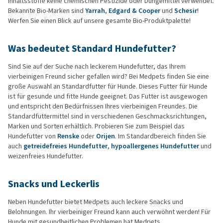
Inhaltsstoffe keine chemischen Pestizide oder Düngemittel verwendet.
Bekannte Bio-Marken sind
Yarrah
,
Edgard & Cooper
und
Schesir
!
Werfen Sie einen Blick auf unsere gesamte Bio-Produktpalette!
Was bedeutet Standard Hundefutter?
Sind Sie auf der Suche nach leckerem Hundefutter, das Ihrem
vierbeinigen Freund sicher gefallen wird? Bei Medpets finden Sie eine
große Auswahl an Standardfutter für Hunde. Dieses Futter für Hunde
ist für gesunde und fitte Hunde geeignet. Das Futter ist ausgewogen
und entspricht den Bedürfnissen Ihres vierbeinigen Freundes. Die
Standardfuttermittel sind in verschiedenen Geschmacksrichtungen,
Marken und Sorten erhältlich. Probieren Sie zum Beispiel das
Hundefutter von
Renske
oder
Orijen
. Im Standardbereich finden Sie
auch
getreidefreies Hundefutter
,
hypoallergenes Hundefutter
und
weizenfreies Hundefutter.
Snacks und Leckerlis
Neben Hundefutter bietet Medpets auch leckere Snacks und
Belohnungen. Ihr vierbeiniger Freund kann auch verwöhnt werden! Für
Hunde mit gesundheitlichen Problemen hat Medpets