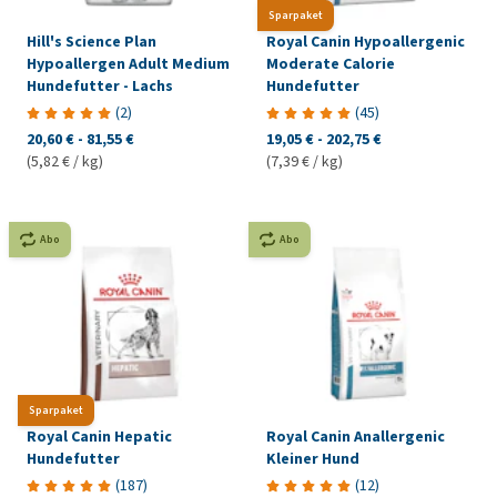
Sparpaket
Hill's Science Plan
Royal Canin Hypoallergenic
Hypoallergen Adult Medium
Moderate Calorie
Hundefutter - Lachs
Hundefutter
(
2
)
(
45
)
20,60 €
-
81,55 €
19,05 €
-
202,75 €
(5,82 € / kg)
(7,39 € / kg)
Abo
Abo
Sparpaket
Royal Canin Hepatic
Royal Canin Anallergenic
Hundefutter
Kleiner Hund
(
187
)
(
12
)