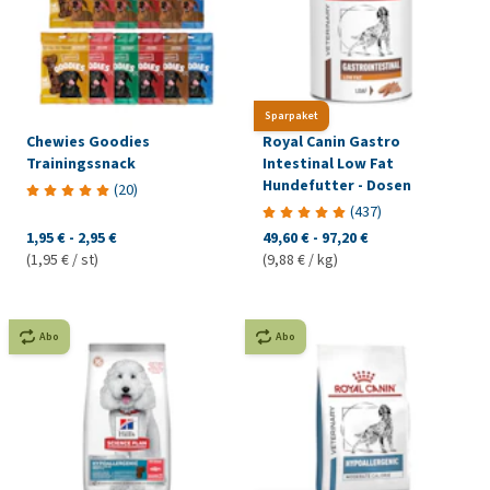
Sparpaket
Chewies Goodies
Royal Canin Gastro
Trainingssnack
Intestinal Low Fat
Hundefutter - Dosen
(
20
)
(
437
)
1,95 €
-
2,95 €
49,60 €
-
97,20 €
(1,95 € / st)
(9,88 € / kg)
Abo
Abo