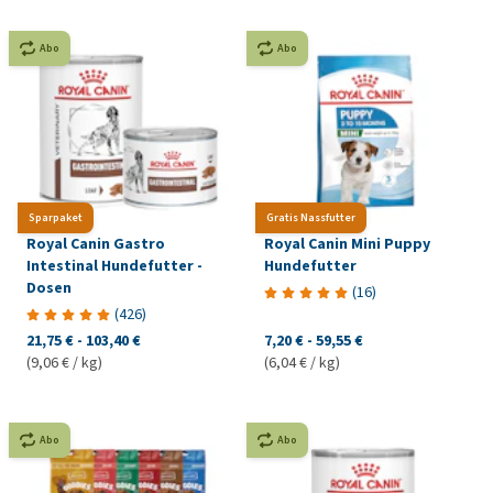
Abo
Abo
Sparpaket
Gratis Nassfutter
Royal Canin Gastro
Royal Canin Mini Puppy
Intestinal Hundefutter -
Hundefutter
Dosen
(
16
)
(
426
)
21,75 €
-
103,40 €
7,20 €
-
59,55 €
(9,06 € / kg)
(6,04 € / kg)
Abo
Abo