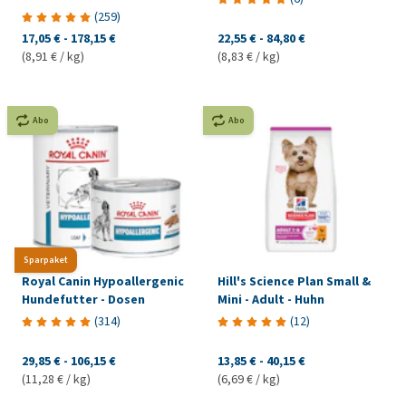
(
259
)
17,05 €
-
178,15 €
22,55 €
-
84,80 €
(8,91 € / kg)
(8,83 € / kg)
Abo
Abo
Sparpaket
Royal Canin Hypoallergenic
Hill's Science Plan Small &
Hundefutter - Dosen
Mini - Adult - Huhn
(
314
)
(
12
)
29,85 €
-
106,15 €
13,85 €
-
40,15 €
(11,28 € / kg)
(6,69 € / kg)