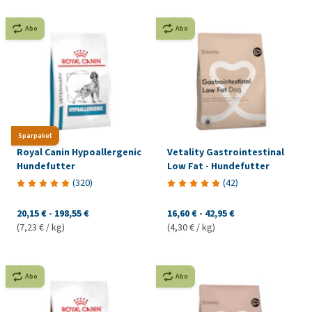
Abo
Abo
Sparpaket
Royal Canin Hypoallergenic
Vetality Gastrointestinal
Hundefutter
Low Fat - Hundefutter
(
320
)
(
42
)
20,15 €
-
198,55 €
16,60 €
-
42,95 €
(7,23 € / kg)
(4,30 € / kg)
Abo
Abo