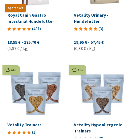
Sparpaket
Royal Canin Gastro
Vetality Urinary -
Intestinal Hundefutter
Hundefutter
(
431
)
(
3
)
18,55 €
-
175,70 €
19,95 €
-
57,45 €
(5,97 € / kg)
(6,38 € / kg)
Abo
Abo
Vetality Trainers
Vetality Hypoallergenic
Trainers
(
1
)