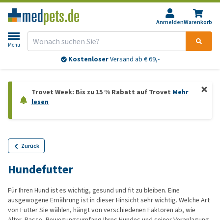
Anmelden
Warenkorb
Menu
Bis 13:00 Uhr bestellt:
morgen
geliefert*
Trovet Week: Bis zu 15 % Rabatt auf Trovet
Mehr
lesen
Zurück
Hundefutter
Für Ihren Hund ist es wichtig, gesund und fit zu bleiben. Eine
ausgewogene Ernährung ist in dieser Hinsicht sehr wichtig. Welche Art
von Futter Sie wählen, hängt von verschiedenen Faktoren ab, wie
Alter, Rasse, Bewegungsumfang Ihres Hundes und seiner Veranlagung