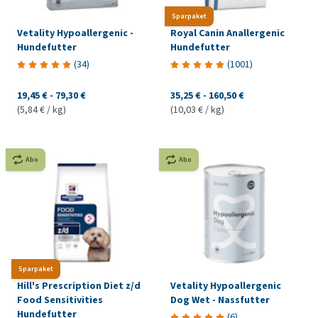
Sparpaket
Vetality Hypoallergenic -
Royal Canin Anallergenic
Hundefutter
Hundefutter
(
34
)
(
1001
)
19,45 €
-
79,30 €
35,25 €
-
160,50 €
(5,84 € / kg)
(10,03 € / kg)
Abo
Abo
Sparpaket
Hill's Prescription Diet z/d
Vetality Hypoallergenic
Food Sensitivities
Dog Wet - Nassfutter
Hundefutter
(
6
)