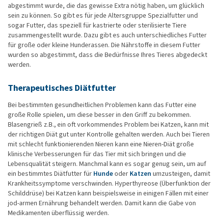
abgestimmt wurde, die das gewisse Extra nötig haben, um glücklich
sein zu können. So gibt es für jede Altersgruppe Spezialfutter und
sogar Futter, das speziell für kastrierte oder sterilisierte Tiere
zusammengestellt wurde. Dazu gibt es auch unterschiedliches Futter
für große oder kleine Hunderassen. Die Nährstoffe in diesem Futter
wurden so abgestimmt, dass die Bedürfnisse Ihres Tieres abgedeckt
werden.
Therapeutisches Diätfutter
Bei bestimmten gesundheitlichen Problemen kann das Futter eine
große Rolle spielen, um diese besser in den Griff zu bekommen.
Blasengrieß z.B., ein oft vorkommendes Problem bei Katzen, kann mit
der richtigen Diät gut unter Kontrolle gehalten werden. Auch bei Tieren
mit schlecht funktionierenden Nieren kann eine Nieren-Diät große
klinische Verbesserungen für das Tier mit sich bringen und die
Lebensqualität steigern. Manchmal kann es sogar genug sein, um auf
ein bestimmtes Diätfutter für
Hunde
oder
Katzen
umzusteigen, damit
Krankheitssymptome verschwinden. Hyperthyreose (Überfunktion der
Schilddrüse) bei Katzen kann beispielsweise in einigen Fällen mit einer
jod-armen Ernährung behandelt werden. Damit kann die Gabe von
Medikamenten überflüssig werden.