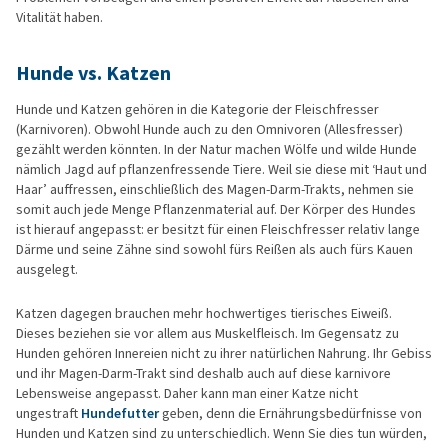
Vitalität haben.
Hunde vs. Katzen
Hunde und Katzen gehören in die Kategorie der Fleischfresser
(Karnivoren). Obwohl Hunde auch zu den Omnivoren (Allesfresser)
gezählt werden könnten. In der Natur machen Wölfe und wilde Hunde
nämlich Jagd auf pflanzenfressende Tiere. Weil sie diese mit ‘Haut und
Haar’ auffressen, einschließlich des Magen-Darm-Trakts, nehmen sie
somit auch jede Menge Pflanzenmaterial auf. Der Körper des Hundes
ist hierauf angepasst: er besitzt für einen Fleischfresser relativ lange
Därme und seine Zähne sind sowohl fürs Reißen als auch fürs Kauen
ausgelegt.
Katzen dagegen brauchen mehr hochwertiges tierisches Eiweiß.
Dieses beziehen sie vor allem aus Muskelfleisch. Im Gegensatz zu
Hunden gehören Innereien nicht zu ihrer natürlichen Nahrung. Ihr Gebiss
und ihr Magen-Darm-Trakt sind deshalb auch auf diese karnivore
Lebensweise angepasst. Daher kann man einer Katze nicht
ungestraft
Hundefutter
geben, denn die Ernährungsbedürfnisse von
Hunden und Katzen sind zu unterschiedlich. Wenn Sie dies tun würden,