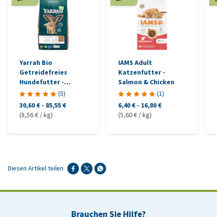
Yarrah Bio
IAMS Adult
Getreidefreies
Katzenfutter -
Hundefutter -
Salmon & Chicken
Hühnchen & Fisch
(
5
)
(
1
)
30,60 €
-
85,55 €
6,40 €
-
16,80 €
(8,56 € / kg)
(5,60 € / kg)
Diesen Artikel teilen
Brauchen Sie Hilfe?