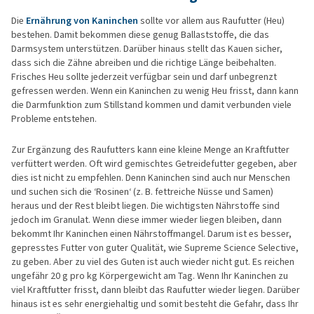
Die
Ernährung von Kaninchen
sollte vor allem aus Raufutter (Heu)
bestehen. Damit bekommen diese genug Ballaststoffe, die das
Darmsystem unterstützen. Darüber hinaus stellt das Kauen sicher,
dass sich die Zähne abreiben und die richtige Länge beibehalten.
Frisches Heu sollte jederzeit verfügbar sein und darf unbegrenzt
gefressen werden. Wenn ein Kaninchen zu wenig Heu frisst, dann kann
die Darmfunktion zum Stillstand kommen und damit verbunden viele
Probleme entstehen.
Zur Ergänzung des Raufutters kann eine kleine Menge an Kraftfutter
verfüttert werden. Oft wird gemischtes Getreidefutter gegeben, aber
dies ist nicht zu empfehlen. Denn Kaninchen sind auch nur Menschen
und suchen sich die ‘Rosinen‘ (z. B. fettreiche Nüsse und Samen)
heraus und der Rest bleibt liegen. Die wichtigsten Nährstoffe sind
jedoch im Granulat. Wenn diese immer wieder liegen bleiben, dann
bekommt Ihr Kaninchen einen Nährstoffmangel. Darum ist es besser,
gepresstes Futter von guter Qualität, wie Supreme Science Selective,
zu geben. Aber zu viel des Guten ist auch wieder nicht gut. Es reichen
ungefähr 20 g pro kg Körpergewicht am Tag. Wenn Ihr Kaninchen zu
viel Kraftfutter frisst, dann bleibt das Raufutter wieder liegen. Darüber
hinaus ist es sehr energiehaltig und somit besteht die Gefahr, dass Ihr