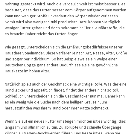
Nahrung gesteckt wird. Auch die Verdaulichkeit ist meist besser. Dies
bedeutet, dass das Futter besser vom Körper aufgenommen werden
kann und weniger Stoffe unverdaut den Körper wieder verlassen.
Somit wird also weniger Stuhl produziert. Dazu können Sie täglich
weniger Futter geben und doch bekommt Ihr Tier alle Nährstoffe, die
es braucht. Daher reicht das Futter länger.
Wie gesagt, unterscheiden sich die Ernährungsbedürfnisse unserer
Haustiere voneinander. Diese variieren je nach Art, Rasse, Alter, Größe
und sogar per Individuum. So hat Beispielsweise ein Welpe einer
Deutschen Dogge ganz andere Bedürfnisse als eine gewöhnliche
Hauskatze im hohen Alter.
Natürlich spielt auch der Geschmack eine wichtige Rolle. Was der eine
Hund lecker und appetitlich findet, findet der andere nicht so toll.
Schließlich unterscheiden sich die Geschmäcker nun mal. Daher kann
es ein wenig wie die Suche nach dem heiligen Gral sein, um
herauszufinden was Ihrem Hund oder Ihrer Katze schmeckt.
Wenn Sie auf ein neues Futter umsteigen möchten ist es wichtig, dies
langsam und allmählich zu tun. Zu abrupte und schnelle Übergänge
können zu Magen-Beschwerden führen. Das Beste ist es, wenn Sie