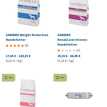
SANIMED Weight Reduction
SANIMED
Hundefutter
Renal/Liver/Stones
Hundefutter
(
5
)
(
1
)
17,65 €
-
120,35 €
20,15 €
-
66,05 €
(4,81 € / kg)
(5,28 € / kg)
Abo
Abo