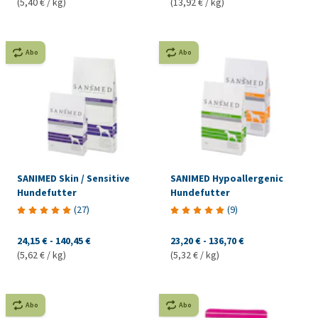
(5,40 € / kg)
(13,92 € / kg)
Abo
Abo
SANIMED Skin / Sensitive
SANIMED Hypoallergenic
Hundefutter
Hundefutter
(
27
)
(
9
)
24,15 €
-
140,45 €
23,20 €
-
136,70 €
(5,62 € / kg)
(5,32 € / kg)
Abo
Abo