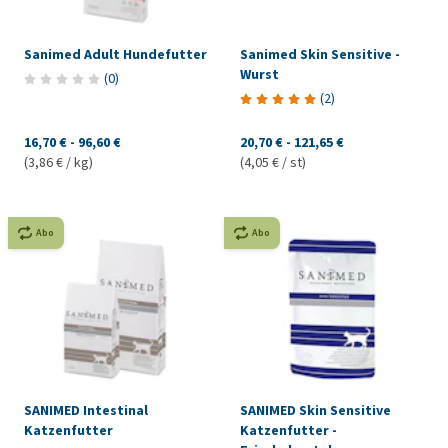
Sanimed Adult Hundefutter
Sanimed Skin Sensitive -
Wurst
(
0
)
(
2
)
16,70 €
-
96,60 €
20,70 €
-
121,65 €
(3,86 € / kg)
(4,05 € / st)
Abo
Abo
SANIMED Intestinal
SANIMED Skin Sensitive
Katzenfutter
Katzenfutter -