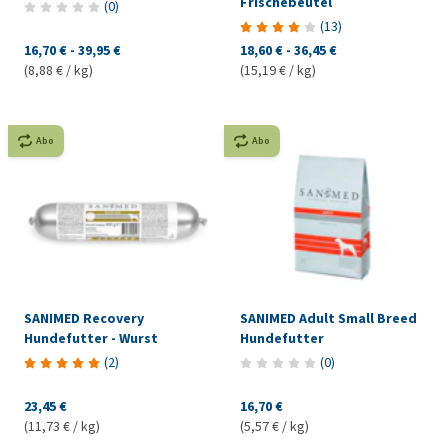
Frischebeutel
(
0
)
(
13
)
16,70 €
-
39,95 €
18,60 €
-
36,45 €
(8,88 € / kg)
(15,19 € / kg)
Abo
Abo
SANIMED Recovery
SANIMED Adult Small Breed
Hundefutter - Wurst
Hundefutter
(
2
)
(
0
)
23,45 €
16,70 €
(11,73 € / kg)
(5,57 € / kg)