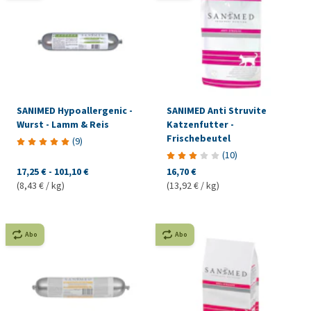
SANIMED Hypoallergenic -
SANIMED Anti Struvite
Wurst - Lamm & Reis
Katzenfutter -
Frischebeutel
(
9
)
(
10
)
17,25 €
-
101,10 €
16,70 €
(8,43 € / kg)
(13,92 € / kg)
Abo
Abo