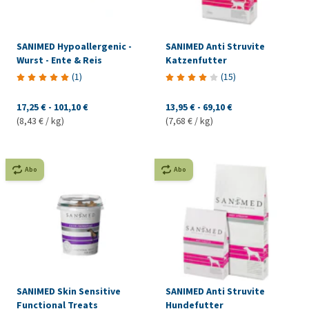
SANIMED Hypoallergenic -
SANIMED Anti Struvite
Wurst - Ente & Reis
Katzenfutter
(
1
)
(
15
)
17,25 €
-
101,10 €
13,95 €
-
69,10 €
(8,43 € / kg)
(7,68 € / kg)
Abo
Abo
SANIMED Skin Sensitive
SANIMED Anti Struvite
Functional Treats
Hundefutter