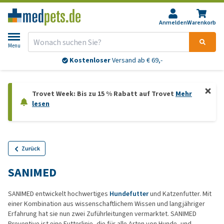
Anmelden
Warenkorb
Menu
Kostenloser
Versand ab € 69,-
Trovet Week: Bis zu 15 % Rabatt auf Trovet
Mehr
lesen
Zurück
SANIMED
SANIMED entwickelt hochwertiges
Hundefutter
und Katzenfutter. Mit
einer Kombination aus wissenschaftlichem Wissen und langjähriger
Erfahrung hat sie nun zwei Zuführleitungen vermarktet. SANIMED
Preventive ist eine Futterlinie, die für alle Arten von Hunde- und