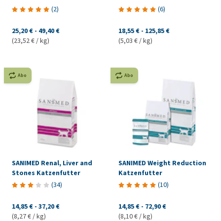
(
2
)
(
6
)
25,20 €
-
49,40 €
18,55 €
-
125,85 €
(23,52 € / kg)
(5,03 € / kg)
Abo
Abo
SANIMED Renal, Liver and
SANIMED Weight Reduction
Stones Katzenfutter
Katzenfutter
(
34
)
(
10
)
14,85 €
-
37,20 €
14,85 €
-
72,90 €
(8,27 € / kg)
(8,10 € / kg)