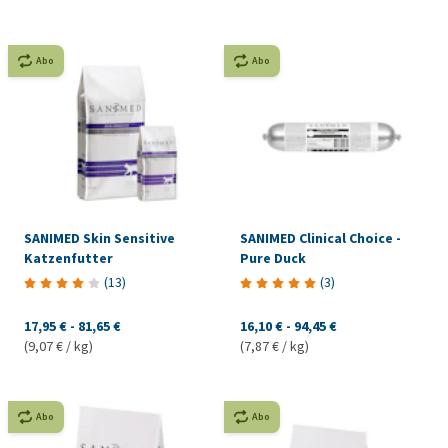
Abo
Abo
SANIMED Skin Sensitive
SANIMED Clinical Choice -
Katzenfutter
Pure Duck
(
13
)
(
3
)
17,95 €
-
81,65 €
16,10 €
-
94,45 €
(9,07 € / kg)
(7,87 € / kg)
Abo
Abo