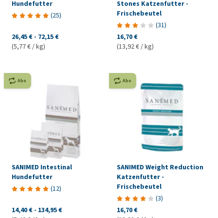
Hundefutter
Stones Katzenfutter -
Frischebeutel
(
25
)
(
31
)
26,45 €
-
72,15 €
16,70 €
(5,77 € / kg)
(13,92 € / kg)
Abo
Abo
SANIMED Intestinal
SANIMED Weight Reduction
Hundefutter
Katzenfutter -
Frischebeutel
(
12
)
(
3
)
14,40 €
-
134,95 €
16,70 €