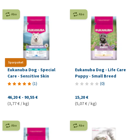
Abo
Abo
Sparpaket
Eukanuba Dog - Special
Eukanuba Dog - Life Care
Care - Sensitive Skin
Puppy - Small Breed
(
1
)
(
0
)
46,20 €
-
90,55 €
15,20 €
(3,77 € / kg)
(5,07 € / kg)
Abo
Abo