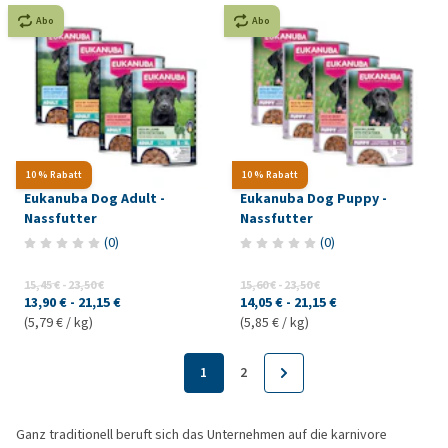
Abo
Abo
10 % Rabatt
10 % Rabatt
Eukanuba Dog Adult -
Eukanuba Dog Puppy -
Nassfutter
Nassfutter
(
0
)
(
0
)
15,45 €
-
23,50 €
15,60 €
-
23,50 €
13,90 €
-
21,15 €
14,05 €
-
21,15 €
(5,79 € / kg)
(5,85 € / kg)
1
2
Ganz traditionell beruft sich das Unternehmen auf die karnivore