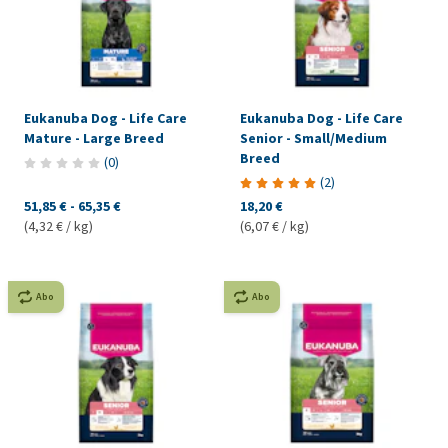
Eukanuba Dog - Life Care
Eukanuba Dog - Life Care
Mature - Large Breed
Senior - Small/Medium
Breed
(
0
)
(
2
)
51,85 €
-
65,35 €
18,20 €
(4,32 € / kg)
(6,07 € / kg)
Abo
Abo