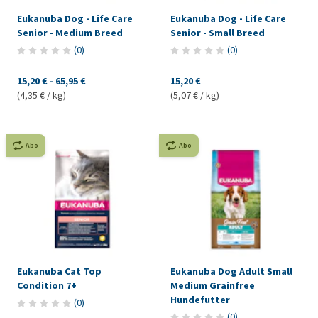
Eukanuba Dog - Life Care
Eukanuba Dog - Life Care
Senior - Medium Breed
Senior - Small Breed
(
0
)
(
0
)
15,20 €
-
65,95 €
15,20 €
(4,35 € / kg)
(5,07 € / kg)
Abo
Abo
Eukanuba Cat Top
Eukanuba Dog Adult Small
Condition 7+
Medium Grainfree
Hundefutter
(
0
)
(
0
)