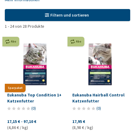
Filtern und sortieren
1
-
24
von
28
Produkte
Abo
Abo
Sparpaket
Eukanuba Top Condition 1+
Eukanuba Hairball Control
Katzenfutter
Katzenfutter
(
0
)
(
0
)
17,15 €
-
97,10 €
17,95 €
(4,86 € / kg)
(8,98 € / kg)