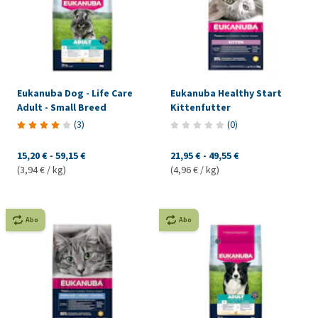
Eukanuba Dog - Life Care
Eukanuba Healthy Start
Adult - Small Breed
Kittenfutter
(
3
)
(
0
)
15,20 €
-
59,15 €
21,95 €
-
49,55 €
(3,94 € / kg)
(4,96 € / kg)
Abo
Abo