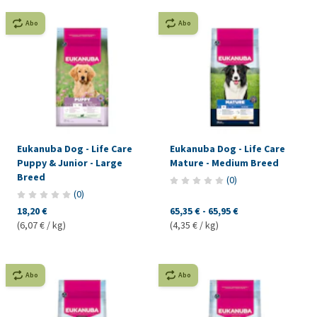
Abo
Abo
Eukanuba Dog - Life Care
Eukanuba Dog - Life Care
Puppy & Junior - Large
Mature - Medium Breed
Breed
(
0
)
(
0
)
18,20 €
65,35 €
-
65,95 €
(6,07 € / kg)
(4,35 € / kg)
Abo
Abo