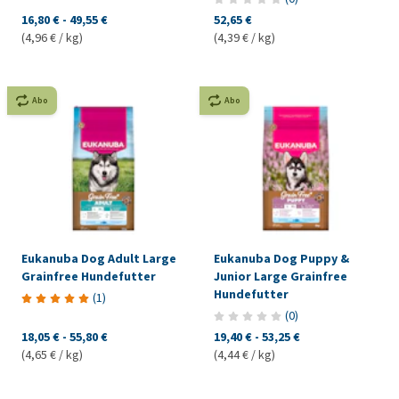
16,80 €
-
49,55 €
52,65 €
(4,96 € / kg)
(4,39 € / kg)
Abo
Abo
Eukanuba Dog Adult Large
Eukanuba Dog Puppy &
Grainfree Hundefutter
Junior Large Grainfree
Hundefutter
(
1
)
(
0
)
18,05 €
-
55,80 €
19,40 €
-
53,25 €
(4,65 € / kg)
(4,44 € / kg)