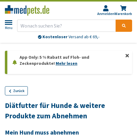
Anmelden
Warenkorb
Menu
Bis 13:00 Uhr bestellt:
morgen
geliefert*
App Only: 5 % Rabatt auf Floh- und
Zeckenprodukte!
Mehr lesen
Zurück
Diätfutter für Hunde & weitere
Produkte zum Abnehmen
Mein Hund muss abnehmen