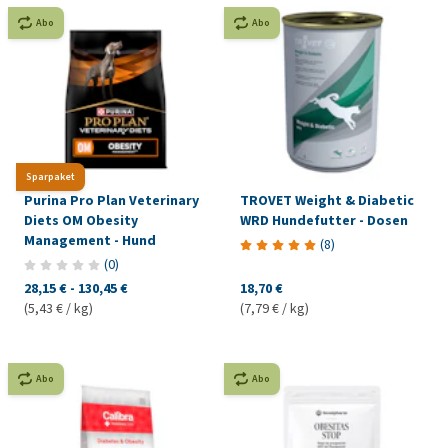
Abo
Abo
Sparpaket
Purina Pro Plan Veterinary
TROVET Weight & Diabetic
Diets OM Obesity
WRD Hundefutter - Dosen
Management - Hund
(
8
)
(
0
)
28,15 €
-
130,45 €
18,70 €
(5,43 € / kg)
(7,79 € / kg)
Abo
Abo