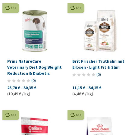
Abo
Abo
Prins NatureCare
Brit Frischer Truthahn mit
Veterinary Diet Dog Weight
Erbsen - Light Fit & Slim
Reduction & Diabetic
(
0
)
(
0
)
25,70 €
-
50,35 €
11,15 €
-
54,15 €
(10,49 € / kg)
(4,46 € / kg)
Abo
Abo