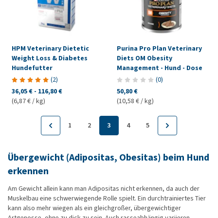
HPM Veterinary Dietetic
Purina Pro Plan Veterinary
Weight Loss & Diabetes
Diets OM Obesity
Hundefutter
Management - Hund - Dose
(
2
)
(
0
)
36,05 €
-
116,80 €
50,80 €
(6,87 € / kg)
(10,58 € / kg)
1
2
3
4
5
Übergewicht (Adipositas, Obesitas) beim Hund
erkennen
Am Gewicht allein kann man Adipositas nicht erkennen, da auch der
Muskelbau eine schwerwiegende Rolle spielt. Ein durchtrainiertes Tier
kann also mehr wiegen als ein gleichgroßer, übergewichtiger
Artgenosse, ohne zu dick zu sein. Auch rasseabhängig variieren