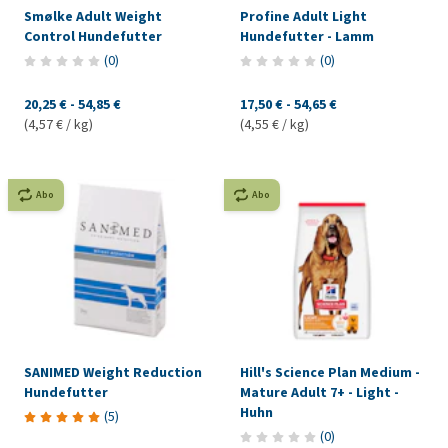
Smølke Adult Weight
Profine Adult Light
Control Hundefutter
Hundefutter - Lamm
(
0
)
(
0
)
20,25 €
-
54,85 €
17,50 €
-
54,65 €
(4,57 € / kg)
(4,55 € / kg)
Abo
Abo
SANIMED Weight Reduction
Hill's Science Plan Medium -
Hundefutter
Mature Adult 7+ - Light -
Huhn
(
5
)
(
0
)