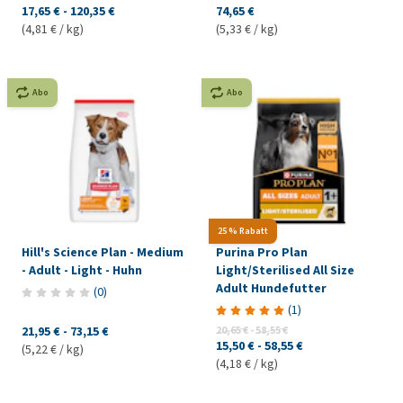
17,65 €
-
120,35 €
74,65 €
(4,81 € / kg)
(5,33 € / kg)
Abo
Abo
25 % Rabatt
Hill's Science Plan - Medium
Purina Pro Plan
- Adult - Light - Huhn
Light/Sterilised All Size
Adult Hundefutter
(
0
)
(
1
)
21,95 €
-
73,15 €
20,65 €
-
58,55 €
15,50 €
-
58,55 €
(5,22 € / kg)
(4,18 € / kg)