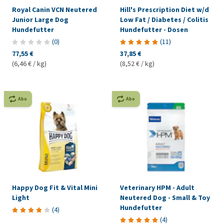
Royal Canin VCN Neutered
Hill's Prescription Diet w/d
Junior Large Dog
Low Fat / Diabetes / Colitis
Hundefutter
Hundefutter - Dosen
(
0
)
(
11
)
77,55 €
37,85 €
(6,46 € / kg)
(8,52 € / kg)
Abo
Abo
Happy Dog Fit & Vital Mini
Veterinary HPM - Adult
Light
Neutered Dog - Small & Toy
Hundefutter
(
4
)
(
4
)