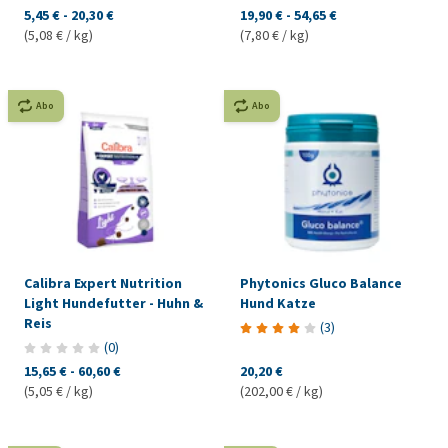
5,45 €
-
20,30 €
19,90 €
-
54,65 €
(5,08 € / kg)
(7,80 € / kg)
Abo
Abo
Calibra Expert Nutrition
Phytonics Gluco Balance
Light Hundefutter - Huhn &
Hund Katze
Reis
(
3
)
(
0
)
15,65 €
-
60,60 €
20,20 €
(5,05 € / kg)
(202,00 € / kg)