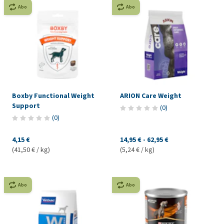
Abo
Abo
Boxby Functional Weight
ARION Care Weight
Support
(
0
)
(
0
)
4,15 €
14,95 €
-
62,95 €
(41,50 € / kg)
(5,24 € / kg)
Abo
Abo