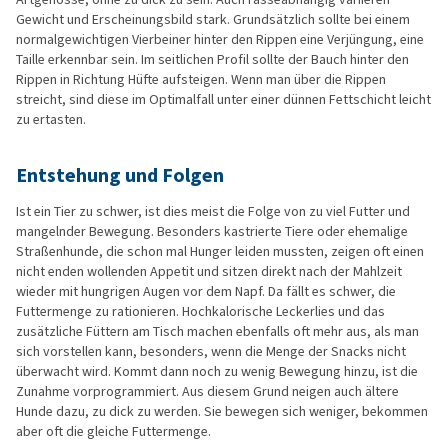
Gewicht und Erscheinungsbild stark. Grundsätzlich sollte bei einem
normalgewichtigen Vierbeiner hinter den Rippen eine Verjüngung, eine
Taille erkennbar sein. Im seitlichen Profil sollte der Bauch hinter den
Rippen in Richtung Hüfte aufsteigen. Wenn man über die Rippen
streicht, sind diese im Optimalfall unter einer dünnen Fettschicht leicht
zu ertasten.
Entstehung und Folgen
Ist ein Tier zu schwer, ist dies meist die Folge von zu viel Futter und
mangelnder Bewegung. Besonders kastrierte Tiere oder ehemalige
Straßenhunde, die schon mal Hunger leiden mussten, zeigen oft einen
nicht enden wollenden Appetit und sitzen direkt nach der Mahlzeit
wieder mit hungrigen Augen vor dem Napf. Da fällt es schwer, die
Futtermenge zu rationieren. Hochkalorische Leckerlies und das
zusätzliche Füttern am Tisch machen ebenfalls oft mehr aus, als man
sich vorstellen kann, besonders, wenn die Menge der Snacks nicht
überwacht wird. Kommt dann noch zu wenig Bewegung hinzu, ist die
Zunahme vorprogrammiert. Aus diesem Grund neigen auch ältere
Hunde dazu, zu dick zu werden. Sie bewegen sich weniger, bekommen
aber oft die gleiche Futtermenge.