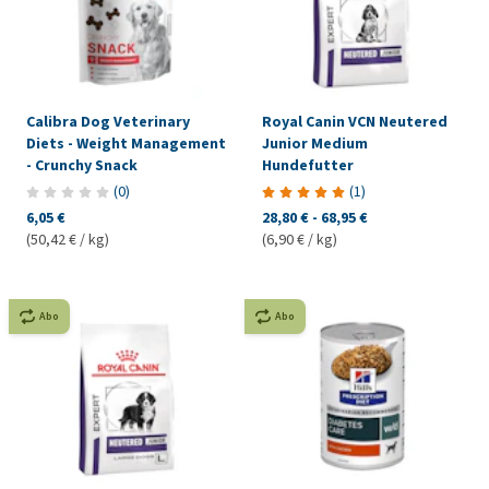
Calibra Dog Veterinary
Royal Canin VCN Neutered
Diets - Weight Management
Junior Medium
- Crunchy Snack
Hundefutter
(
0
)
(
1
)
6,05 €
28,80 €
-
68,95 €
(50,42 € / kg)
(6,90 € / kg)
Abo
Abo