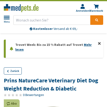
Anmelden
Warenkorb
Menu
Kostenloser
Versand ab € 69,-
Trovet Week: Bis zu 15 % Rabatt auf Trovet
Mehr
lesen
Zurück
Prins NatureCare Veterinary Diet Dog
Weight Reduction & Diabetic
0 Bewertungen
Abo