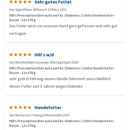
Sehr gutes Futtet
Von
Sigrid Boye
,
Mittwoch 10 März 2021
Hill's Prescription Diet w/d Low Fat / Diabetes / Colitis Hundefutter -
Dosen - 12 x 370 g
Das Futter wird von unserem Hund gern gefressen und sehr gut
vertragen
Hill‘s w/d
Von
Manfred Bermanseder
,
Montag 6 April 2020
Hill's Prescription Diet w/d Low Fat / Diabetes / Colitis Hundefutter -
Dosen - 12 x 370 g
sehr gute Erfahrung unsere Hündin bekommt ausschließlich
dieses Futter seit 3 Jahren wegen Diabetes
Hundefutter
Von
Marianne
,
Freitag 29 November 2019
Hill's Prescription Diet w/d Low Fat / Diabetes / Colitis Hundefutter -
Dosen - 12 x 370 g