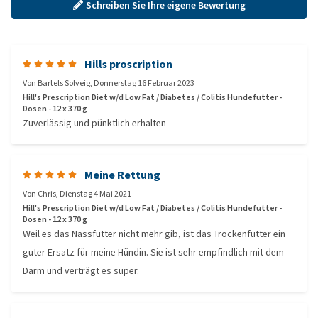
Schreiben Sie Ihre eigene Bewertung
Hills proscription
Von
Bartels Solveig
,
Donnerstag 16 Februar 2023
Hill's Prescription Diet w/d Low Fat / Diabetes / Colitis Hundefutter -
Dosen - 12 x 370 g
Zuverlässig und pünktlich erhalten
Meine Rettung
Von
Chris
,
Dienstag 4 Mai 2021
Hill's Prescription Diet w/d Low Fat / Diabetes / Colitis Hundefutter -
Dosen - 12 x 370 g
Weil es das Nassfutter nicht mehr gib, ist das Trockenfutter ein
guter Ersatz für meine Hündin. Sie ist sehr empfindlich mit dem
Darm und verträgt es super.