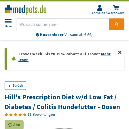
Anmelden
Warenkorb
Menu
Kostenloser
Versand ab € 69,-
Trovet Week: Bis zu 15 % Rabatt auf Trovet
Mehr
lesen
Zurück
Hill's Prescription Diet w/d Low Fat /
Diabetes / Colitis Hundefutter - Dosen
11 Bewertungen
Abo