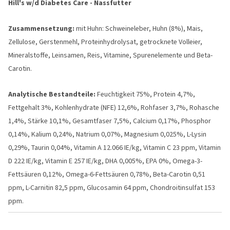
Hill's w/d Diabetes Care - Nassfutter
Zusammensetzung:
mit Huhn: Schweineleber, Huhn (8%), Mais,
Zellulose, Gerstenmehl, Proteinhydrolysat, getrocknete Volleier,
Mineralstoffe, Leinsamen, Reis, Vitamine, Spurenelemente und Beta-
Carotin.
Analytische Bestandteile:
Feuchtigkeit 75%, Protein 4,7%,
Fettgehalt 3%, Kohlenhydrate (NFE) 12,6%, Rohfaser 3,7%, Rohasche
1,4%, Stärke 10,1%, Gesamtfaser 7,5%, Calcium 0,17%, Phosphor
0,14%, Kalium 0,24%, Natrium 0,07%, Magnesium 0,025%, L-Lysin
0,29%, Taurin 0,04%, Vitamin A 12.066 IE/kg, Vitamin C 23 ppm, Vitamin
D 222 IE/kg, Vitamin E 257 IE/kg, DHA 0,005%, EPA 0%, Omega-3-
Fettsäuren 0,12%, Omega-6-Fettsäuren 0,78%, Beta-Carotin 0,51
ppm, L-Carnitin 82,5 ppm, Glucosamin 64 ppm, Chondroitinsulfat 153
ppm.