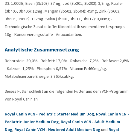
D3: 1.000IE, Eisen (3b103): 37mg, Jod (3b201, 3b202): 3,8mg, Kupfer
(3b405, 3b406): 12mg, Mangan (3b502, 3b504): 49mg, Zink (3b603,
3b605, 3b606): 132mg, Selen (3b801, 3b811, 3b812): 0,06mg -
Technologische Zusatzstoffe: Klinoptilolith sedimentären Ursprungs:
10g - Konservierungsstoffe - Antioxidantien.
Analytische Zusammensetzung
Rohprotein: 30,0% - Rohfett: 17,0% - Rohasche: 7,2% - Rohfaser: 2,6%
- Kalzium: 1,25% - Phosphor: 0,97% - Vitamin E: 460mg/kg.
Metabolisierbare Energie: 3.865kcal/kg.
Dieses Futter schließt an die folgenden Futter aus dem VCN-Programm
von Royal Canin an:
Royal Canin VCN - Pediatric Starter Medium Dog
,
Royal Canin VCN -
Pediatric Junior Medium Dog
,
Royal Canin VCN - Adult Medium
Dog
,
Royal Canin VCN - Neutered Adult Medium Dog
und
Royal