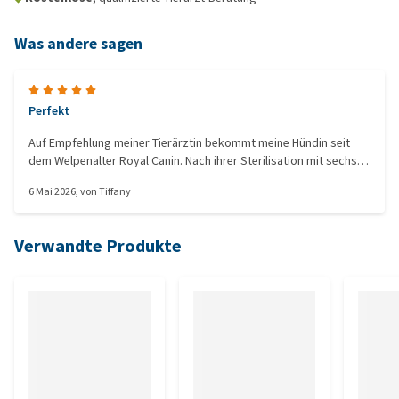
Was andere sagen
Perfekt
Auf Empfehlung meiner Tierärztin bekommt meine Hündin seit
dem Welpenalter Royal Canin. Nach ihrer Sterilisation mit sechs
Monaten bin ich auf dieses Futter umgestiegen, da sie für die
6 Mai 2026
, von
Tiffany
Erwachsenenlinie für sterilisierte Hunde noch zu jung ist. Der
Übergang verlief völlig problemlos und sie liebt es!
Verwandte Produkte