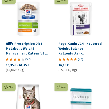
Abo
Abo
Hill's Prescription Diet
Royal Canin VCN - Neutered
Metabolic Weight
Weight Balance
Management Katzenfutter
Katzenfutter -
- Frischebeutel
Frischebeutel
(
57
)
(
44
)
16,35 €
-
61,45 €
16,15 €
(15,06 € / kg)
(15,83 € / kg)
Abo
Abo