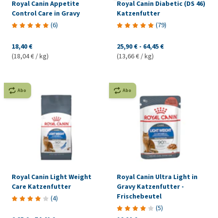
Royal Canin Appetite
Royal Canin Diabetic (DS 46)
Control Care in Gravy
Katzenfutter
(
6
)
(
79
)
18,40 €
25,90 €
-
64,45 €
(18,04 € / kg)
(13,66 € / kg)
Abo
Abo
Royal Canin Light Weight
Royal Canin Ultra Light in
Care Katzenfutter
Gravy Katzenfutter -
Frischebeutel
(
4
)
(
5
)