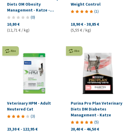
Diets OM Obesity
Weight Control
Management - Katze -
(
1
)
Frischebeutel Huhn
(
0
)
10,80 €
18,90 €
-
38,85 €
(12,71 € / kg)
(5,55 € / kg)
Abo
Abo
Veterinary HPM - Adult
Purina Pro Plan Veterinary
Neutered Cat
Diets DM Diabetes
Management - Katze
(
3
)
(
5
)
23,30 €
-
122,95 €
20,40 €
-
46,50 €