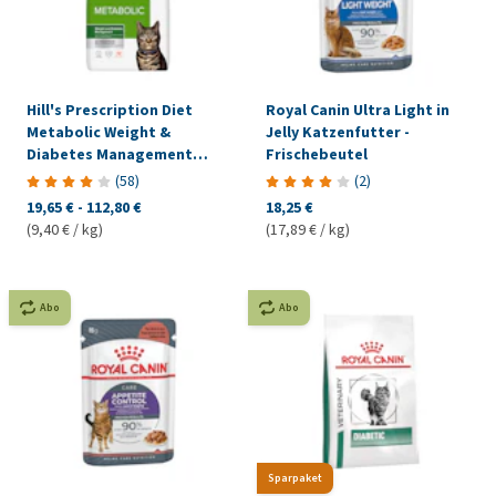
Hill's Prescription Diet
Royal Canin Ultra Light in
Metabolic Weight &
Jelly Katzenfutter -
Diabetes Management
Frischebeutel
Katzenfutter - Huhn
(
58
)
(
2
)
19,65 €
-
112,80 €
18,25 €
(9,40 € / kg)
(17,89 € / kg)
Abo
Abo
Sparpaket