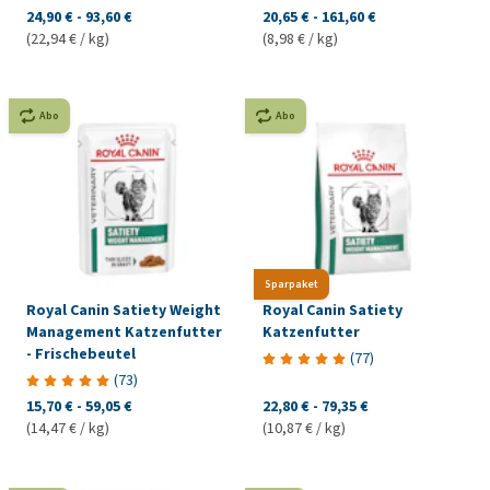
24,90 €
-
93,60 €
20,65 €
-
161,60 €
(22,94 € / kg)
(8,98 € / kg)
Abo
Abo
Sparpaket
Royal Canin Satiety Weight
Royal Canin Satiety
Management Katzenfutter
Katzenfutter
- Frischebeutel
(
77
)
(
73
)
15,70 €
-
59,05 €
22,80 €
-
79,35 €
(14,47 € / kg)
(10,87 € / kg)