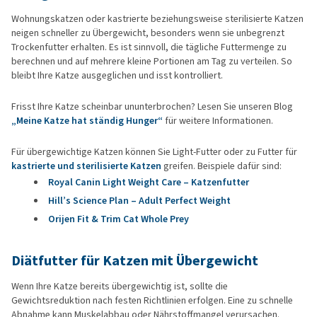
Wohnungskatzen oder kastrierte beziehungsweise sterilisierte Katzen
neigen schneller zu Übergewicht, besonders wenn sie unbegrenzt
Trockenfutter erhalten. Es ist sinnvoll, die tägliche Futtermenge zu
berechnen und auf mehrere kleine Portionen am Tag zu verteilen. So
bleibt Ihre Katze ausgeglichen und isst kontrolliert.
Frisst Ihre Katze scheinbar ununterbrochen? Lesen Sie unseren Blog
„Meine Katze hat ständig Hunger“
für weitere Informationen.
Für übergewichtige Katzen können Sie Light-Futter oder zu Futter für
kastrierte und sterilisierte Katzen
greifen. Beispiele dafür sind:
Royal Canin Light Weight Care – Katzenfutter
Hill’s Science Plan – Adult Perfect Weight
Orijen Fit & Trim Cat Whole Prey
Diätfutter für Katzen mit Übergewicht
Wenn Ihre Katze bereits übergewichtig ist, sollte die
Gewichtsreduktion nach festen Richtlinien erfolgen. Eine zu schnelle
Abnahme kann Muskelabbau oder Nährstoffmangel verursachen.