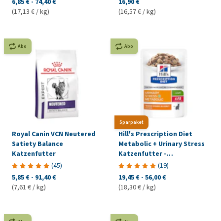
6,85 €
-
74,40 €
16,90 €
(17,13 € / kg)
(16,57 € / kg)
Abo
Abo
Sparpaket
Royal Canin VCN Neutered
Hill's Prescription Diet
Satiety Balance
Metabolic + Urinary Stress
Katzenfutter
Katzenfutter -
Frischebeutel
(
45
)
(
19
)
5,85 €
-
91,40 €
19,45 €
-
56,00 €
(7,61 € / kg)
(18,30 € / kg)