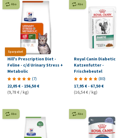
Abo
Abo
Sparpaket
Hill's Prescription Diet -
Royal Canin Diabetic
Feline - c/d Urinary Stress +
Katzenfutter -
Metabolic
Frischebeutel
(
7
)
(
80
)
22,05 €
-
156,50 €
17,95 €
-
67,50 €
(9,78 € / kg)
(16,54 € / kg)
Abo
Abo