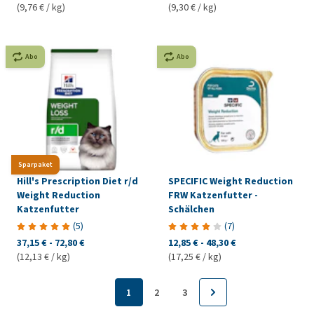
(9,76 € / kg)
(9,30 € / kg)
Abo
Abo
Sparpaket
Hill's Prescription Diet r/d
SPECIFIC Weight Reduction
Weight Reduction
FRW Katzenfutter -
Katzenfutter
Schälchen
(
5
)
(
7
)
37,15 €
-
72,80 €
12,85 €
-
48,30 €
(12,13 € / kg)
(17,25 € / kg)
1
2
3