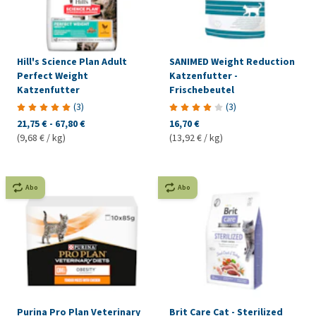
Hill's Science Plan Adult
SANIMED Weight Reduction
Perfect Weight
Katzenfutter -
Katzenfutter
Frischebeutel
(
3
)
(
3
)
21,75 €
-
67,80 €
16,70 €
(9,68 € / kg)
(13,92 € / kg)
Abo
Abo
Purina Pro Plan Veterinary
Brit Care Cat - Sterilized