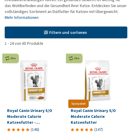
das Wohlbefinden und die Gesundheit Ihrer Katze. Entdecken Sie unser
vollständiges Sortiment an Diätfutter für Katzen mit Übergewicht.
Mehr Informationen
Filtern und sortieren
1
-
24
von
65
Produkte
Abo
Abo
Sparpaket
Royal Canin Urinary S/O
Royal Canin Urinary S/O
Moderate Calorie
Moderate Calorie
Katzenfutter -
Katzenfutter
Frischebeutel
(
146
)
(
147
)