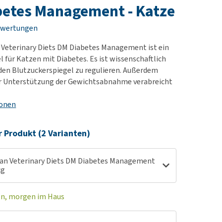
rn-, Nieren- und
e bekomme ich meinen
etes Management - Katze
berprobleme
nd (wieder) stubenrein?
ewertungen
les ansehen
ut-/Fellprobleme und
 Veterinary Diets DM Diabetes Management ist ein
ckreiz
l für Katzen mit Diabetes. Es ist wissenschaftlich
erenproblemen
den Blutzuckerspiegel zu regulieren. Außerdem
les ansehen
ur Unterstützung der Gewichtsabnahme verabreicht
ionen
r Produkt (2 Varianten)
lan Veterinary Diets DM Diabetes Management
kg
en, morgen im Haus