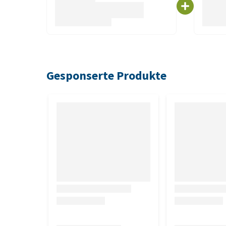
1,5 und 5 kg
Zusammensetzung
Getrocknetes Geflügelprotein, Maisproteinmehl*, S
Gesponserte Produkte
Digest, Mineralstoffe, Trockenhefe, Fischöl. *Kohle
Analytische Bestandteile
Eiweiß 50,0%, Fett 17,0%, Rohasche 8,0%, Rohfaser
Fettsäuren 2,0%
Ernährungsphysiologische Zusatzstoff
Vit. A 30 000 IU/kg, Vitamin D3 1000 IU/kg, Vitamin
mg/kg, Calciumjodat wasserfrei 2,0 mg/kg, Kupfe
mg/kg, Zinksulfat-Monohydrat 120 mg/kg, Natrium