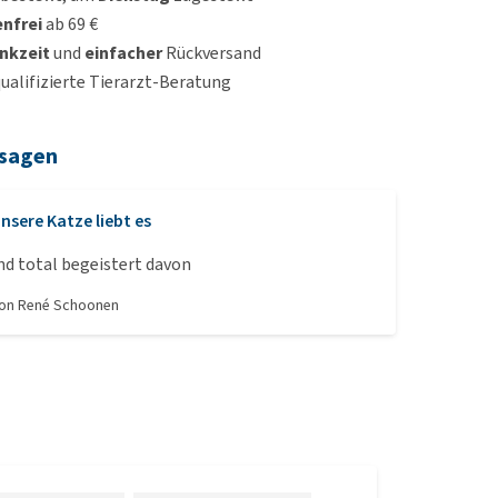
nfrei
ab 69 €
nkzeit
und
einfacher
Rückversand
qualifizierte Tierarzt-Beratung
 sagen
nsere Katze liebt es
nd total begeistert davon
von
René Schoonen