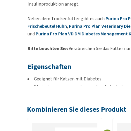
Insulinproduktion anregt.
Neben dem Trockenfutter gibt es auch
Purina Pro P
Frischebeutel Huhn
,
Purina Pro Plan Veterinary Di
und
Purina Pro Plan VD DM Diabetes Management 
Bitte beachten Sie:
Verabreichen Sie das Futter nur 
Eigenschaften
Geeignet für Katzen mit Diabetes
Klinisch erwiesener geringerer Insulinbedarf
Kohlenhydratarm
Mit St/Ox-Urinsicherheit zur Verringerung des Ri
Kombinieren Sie dieses Produkt
Erhöhter Vitamin-E-Gehalt
Inhalt