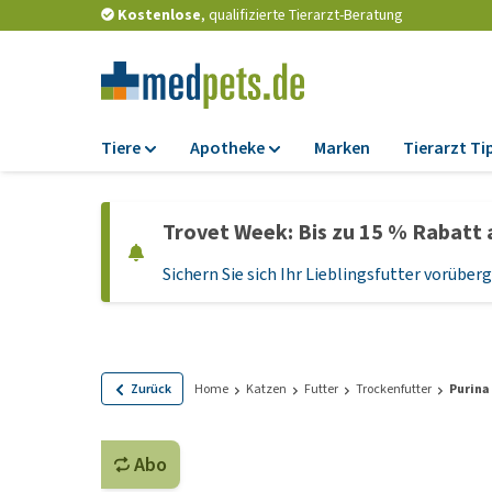
Kostenlose
, qualifizierte Tierarzt-Beratung
Tiere
Apotheke
Marken
Tierarzt Ti
Futter
Apotheke
Trovet Week: Bis zu 15 % Rabatt 
Trockenfutter
Zeckenschutz und
Flohmittel
Sichern Sie sich Ihr Lieblingsfutter vorübe
Nassfutter
Wurmkuren
Diätfutter
Ergänzungen
Getreidefreies
Hundefutter
Probiotika und
Zurück
Home
Katzen
Futter
Trockenfutter
Purina
Immunsystem
Welpenfutter und
Leckerlis
Vitamine und Mine
Abo
Glutenfreies Hund
Medizinisches Zu