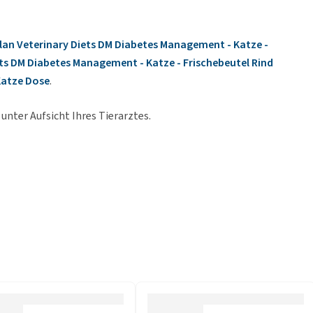
lan Veterinary Diets DM Diabetes Management - Katze -
ets DM Diabetes Management - Katze - Frischebeutel Rind
Katze Dose
.
unter Aufsicht Ihres Tierarztes.
sikos der Struvit- und Oxalatbildung