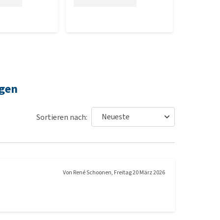
ngen
Sortieren nach:
Von
René Schoonen
,
Freitag 20 März 2026