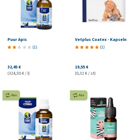
Puur Apis
Vetplus Coatex - Kapseln
(
1
)
(
1
)
32,45 €
19,55 €
(324,50 € / l)
(0,32 € / st)
Abo
Abo