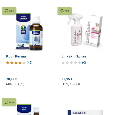
Abo
Abo
Puur Derma
Linkskin Spray
(
45
)
(
0
)
20,10 €
39,95 €
(402,00 € / l)
(199,75 € / l)
Abo