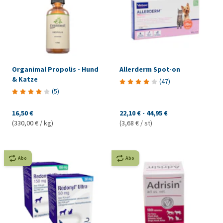
Organimal Propolis - Hund
Allerderm Spot-on
& Katze
(
47
)
(
5
)
16,50 €
22,10 €
-
44,95 €
(330,00 € / kg)
(3,68 € / st)
Abo
Abo