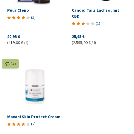
Puur Cteno
Candid Tails Lachsöl mit
CBD
(
5
)
(
1
)
20,95 €
25,95 €
(419,00 € / l)
(2.595,00 € / l)
Abo
Maxani Skin Protect Cream
(
2
)