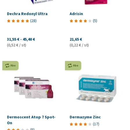
Dechra Redonyl Ultra
Adrisin
(
28
)
(
5
)
31,55 €
-
45,40 €
21,65 €
(0,52 € / st)
(0,22 € / st)
Abo
Abo
Dermoscent Atop 7 Spot-
Dermazyme Zinc
On
(
17
)
(
5
)