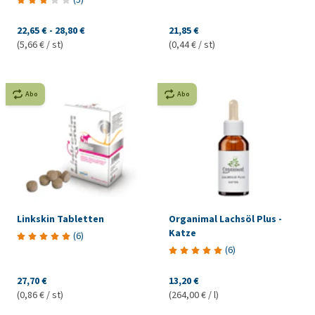
22,65 €
-
28,80 €
21,85 €
(5,66 € / st)
(0,44 € / st)
Abo
Abo
Linkskin Tabletten
Organimal Lachsöl Plus -
Katze
(
6
)
(
6
)
27,70 €
13,20 €
(0,86 € / st)
(264,00 € / l)