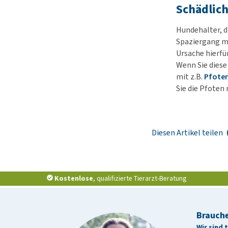
Schädlich
Hundehalter, d
Spaziergang mi
Ursache hierfür
Wenn Sie dies
mit z.B.
Pfote
Sie die Pfote
Diesen Artikel teilen
Kostenlose
, qualifizierte Tierarzt-Beratung
Brauche
Wir sind 