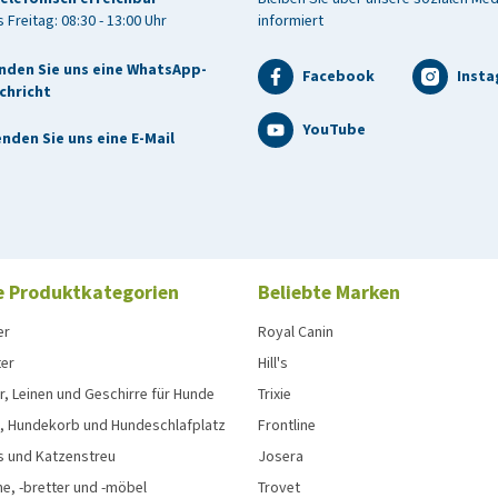
 Freitag: 08:30 - 13:00 Uhr
informiert
nden Sie uns eine WhatsApp-
Facebook
Inst
chricht
YouTube
nden Sie uns eine E-Mail
e Produktkategorien
Beliebte Marken
er
Royal Canin
ter
Hill's
, Leinen und Geschirre für Hunde
Trixie
, Hundekorb und Hundeschlafplatz
Frontline
s und Katzenstreu
Josera
e, -bretter und -möbel
Trovet