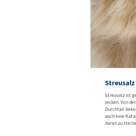
Streusalz
Streusalz ist 
lecken. Von de
Durchfall bek
auch eine Katz
daran zu sterb