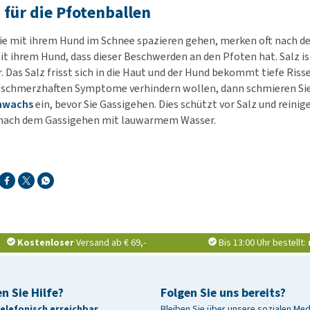
 für die Pfotenballen
ie mit ihrem Hund im Schnee spazieren gehen, merken oft nach 
t ihrem Hund, dass dieser Beschwerden an den Pfoten hat. Salz ist
. Das Salz frisst sich in die Haut und der Hund bekommt tiefe Risse
e schmerzhaften Symptome verhindern wollen, dann schmieren Sie
nwachs
ein, bevor Sie Gassigehen. Dies schützt vor Salz und reinig
n nach dem Gassigehen mit lauwarmem Wasser.
Kostenloser
Versand ab € 69,-
Bis 13:00 Uhr bestellt:
n Sie Hilfe?
Folgen Sie uns bereits?
telefonisch erreichbar
Bleiben Sie über unsere sozialen Me