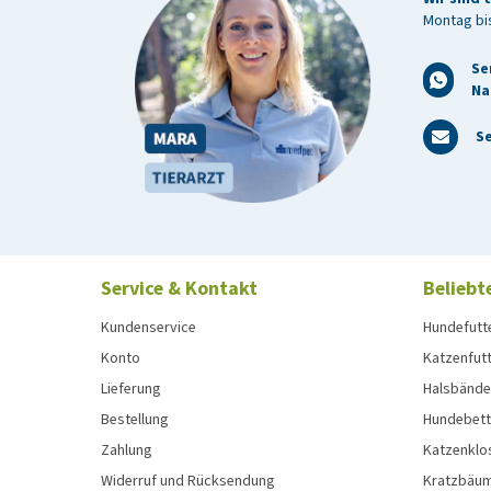
Montag bis
Se
Na
Se
Service & Kontakt
Beliebt
Kundenservice
Hundefutt
Konto
Katzenfut
Lieferung
Halsbänder
Bestellung
Hundebett
Zahlung
Katzenklo
Widerruf und Rücksendung
Kratzbäum