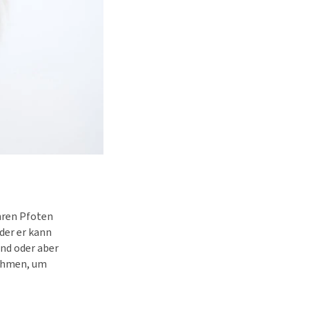
ihren Pfoten
der er kann
nd oder aber
nehmen, um