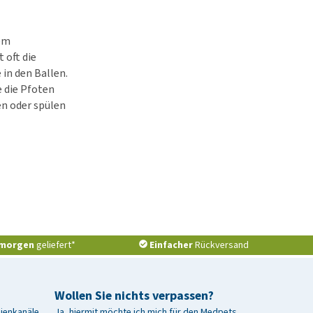
dem
 oft die
 in den Ballen.
 die Pfoten
en oder spülen
morgen
geliefert*
Einfacher
Rückversand
Wollen Sie nichts verpassen?
dienkanäle
Ja, hiermit möchte ich mich für den Medpets