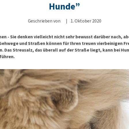
Körbe und Kissen
Alter und Demenz
Ha
Wi
Hunde”
BARF
Futter- und Trinknäpfe
Übergewicht
Le
Hu
Welpenapotheke
Al
Auf Reisen und unterwegs
Angst, Verhalten und
Ha
Geschrieben von
|
1. Oktober 2020
Alles ansehen
Stress
Ju
Welpen-Zubehör
ter
Alles ansehen
en - Sie denken vielleicht nicht sehr bewusst darüber nach, ab
Ni
Alles ansehen
Gehwege und Straßen können für Ihren treuen vierbeinigen F
Al
. Das Streusalz, das überall auf der Straße liegt, kann bei Hu
führen.