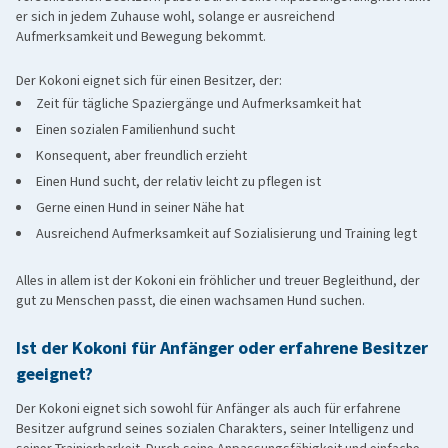
Havaneser
:
ein anhänglicher Begleithund mit sozialem Wesen
er sich in jedem Zuhause wohl, solange er ausreichend
und mittellangem Fell, der in Ausstrahlung und Größe viele
Aufmerksamkeit und Bewegung bekommt.
Gemeinsamkeiten aufweist.
Malteser
:
ein kleiner Haushund, der für seinen sozialen
Der Kokoni eignet sich für einen Besitzer, der:
Zeit für tägliche Spaziergänge und Aufmerksamkeit hat
Charakter und seine enge Bindung zu Menschen bekannt ist.
Einen sozialen Familienhund sucht
Chihuahua
:
ein kleiner Hund mit wachsamen Charakter und
Konsequent, aber freundlich erzieht
großer Persönlichkeit, vergleichbar mit dem Kokoni.
Einen Hund sucht, der relativ leicht zu pflegen ist
Gerne einen Hund in seiner Nähe hat
Ausreichend Aufmerksamkeit auf Sozialisierung und Training legt
Alles in allem ist der Kokoni ein fröhlicher und treuer Begleithund, der
gut zu Menschen passt, die einen wachsamen Hund suchen.
Ist der Kokoni für Anfänger oder erfahrene Besitzer
geeignet?
Der Kokoni eignet sich sowohl für Anfänger als auch für erfahrene
Besitzer aufgrund seines sozialen Charakters, seiner Intelligenz und