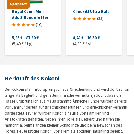
Sparpaket
Royal Canin Mini
Chuckit! Ultra Ball
Adult Hundefutter
(
33
)
(
10
)
5,85 €
-
87,80 €
8,40 €
-
16,30 €
(5,49 € / kg)
(4,38 € / st)
Herkunft des Kokoni
Der Kokoni stammt ursprünglich aus Griechenland und wird dort schon
lange als Begleithund gehalten, manche vermuten jedoch, dass die
Rasse ursprünglich aus Malta stammt. Ähnliche Hunde wurden bereits
vor Jahrhunderten auf griechischen Münzen und griechischer Keramik
dargestellt. Früher wurden Kokonis häufig von Familien und
Aristokraten gehalten. Neben ihrer Rolle als Begleithund halfen sie
manchmal beim Fangen kleiner Schädlinge und beim Bewachen des
Hofes. Heute ist der Kokoni vor allem als sozialer Haushund beliebt,