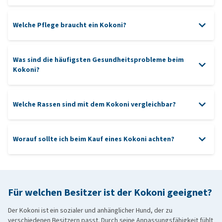
Welche Pflege braucht ein Kokoni?
Bürsten
Was sind die häufigsten Gesundheitsprobleme beim
Zahnpflege
Kokoni?
Ohren
Zahnprobleme
Welche Rassen sind mit dem Kokoni vergleichbar?
Worauf sollte ich beim Kauf eines Kokoni achten?
Cavalier King Charles Spaniel
:
ein kleiner Begleithund mit
freundlichem und sozialem Charakter, der sich stark an seinen
Kauf
Besitzer bindet.
Papillon
:
ein kleiner, intelligenter Hund mit einem
Für welchen Besitzer ist der Kokoni geeignet?
energiegeladenen und verspielten Charakter, der gerne Teil der
Familie ist.
Der Kokoni ist ein sozialer und anhänglicher Hund, der zu
verschiedenen Besitzern passt. Durch seine Anpassungsfähigkeit fühlt