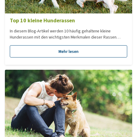
Top 10 kleine Hunderassen
In diesem Blog-Artikel werden 10 häufig gehaltene kleine
Hunderassen mit den wichtigsten Merkmalen dieser Rassen
beschrieben. Kleine Hunderassen sind Hunde mit einem
Erwachsenengewicht von bis zu 10 kg.
Mehr lesen