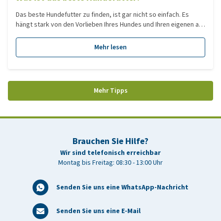
Das beste Hundefutter zu finden, ist gar nicht so einfach. Es
hängt stark von den Vorlieben Ihres Hundes und Ihren eigenen ab.
Bei der großen Auswahl an Futtermitteln verliert man schnell den
Überblick. Welches Hundefutter ist auf Platz 1? Wir haben für Sie
Mehr lesen
eine Übersicht der beliebtesten Sorten nach Kategorien
zusammengestellt.
Mehr Tipps
Brauchen Sie Hilfe?
Wir sind telefonisch erreichbar
Montag bis Freitag: 08:30 - 13:00 Uhr
Senden Sie uns eine WhatsApp-Nachricht
Senden Sie uns eine E-Mail