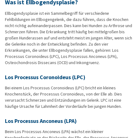
Was ist Ellbogendysplasie?
Ellbogendysplasie ist ein Sammelbegriff für verschiedene
Fehlbildungen im Ellbogengelenk, die dazu führen, dass die Knochen
nicht richtig aufeinanderpassen. Dies kann bei Hunden zu Arthrose und
Schmerzen führen. Die Erkrankung tritt häufig bei mittelgroßen bis
großen Hunderassen auf und entsteht meist im jungen Alter, wenn sich
die Gelenke noch in der Entwicklung befinden. Zu den vier
Erkrankungen, die unter Ellbogendysplasie fallen, gehören: Los
Processus Coronoideus (LPC), Los Processus Anconeus (LPA),
Osteochondrosis Dissecans (OCD) und Inkongruenz.
Los Processus Coronoideus (LPC)
Bei einem Los Processus Coronoideus (LPC) bricht ein kleines
Knochenstück, der Processus Coronoideus, von der Elle ab. Dies
verursacht Schmerzen und Entzündungen im Gelenk. LPC ist eine
häufige Ursache für Lahmheit der Vorderläufe bei jungen Hunden.
Los Processus Anconeus (LPA)
Beim Los Processus Anconeus (LPA) wächst ein kleiner
Knochenfortsatz an der Rückseite der Elle, der Processus Anconeus,