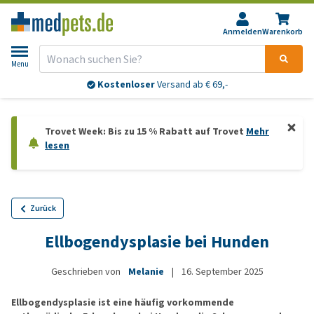
Anmelden
Warenkorb
Menu
Kostenloser
Versand ab € 69,-
Trovet Week: Bis zu 15 % Rabatt auf Trovet
Mehr
lesen
Zurück
Ellbogendysplasie bei Hunden
Geschrieben von
Melanie
|
16. September 2025
Ellbogendysplasie ist eine häufig vorkommende