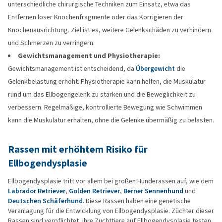
unterschiedliche chirurgische Techniken zum Einsatz, etwa das
Entfernen loser Knochenfragmente oder das Korrigieren der
Knochenausrichtung. Ziel ist es, weitere Gelenkschäden zu verhindern
und Schmerzen zu verringern.
Gewichtsmanagement und Physiotherapie:
Gewichtsmanagement ist entscheidend, da
Übergewicht
die
Gelenkbelastung erhöht. Physiotherapie kann helfen, die Muskulatur
rund um das Ellbogengelenk zu stärken und die Beweglichkeit zu
verbessern. Regelmäßige, kontrollierte Bewegung wie Schwimmen
kann die Muskulatur erhalten, ohne die Gelenke übermäßig zu belasten.
Rassen mit erhöhtem Risiko für
Ellbogendysplasie
Ellbogendysplasie tritt vor allem bei großen Hunderassen auf, wie dem
Labrador Retriever
,
Golden Retriever
,
Berner Sennenhund
und
Deutschen Schäferhund
. Diese Rassen haben eine genetische
Veranlagung für die Entwicklung von Ellbogendysplasie. Züchter dieser
Rassen sind verpflichtet, ihre Zuchttiere auf Ellbogendysplasie testen