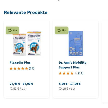
Relevante Produkte
Abo
Abo
Flexadin Plus
Dr. Ann's Mobility
Support Plus
(
18
)
(
11
)
27,45 €
-
67,90 €
5,90 €
-
17,00 €
(0,91 € / st)
(0,19 € / st)