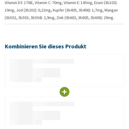
Vitamin D3: 170IE, Vitamin C: 70mg, Vitamin E: 145mg, Eisen (3b103):
10mg, Jod (3b202): 0,22mg, Kupfer (3b405, 3b406): 1,7mg, Mangan
(3b502, 3b503, 3b504): 2,9mg, Zink (3b603, 3b605, 3b606): 29mg.
Kombinieren Sie dieses Produkt