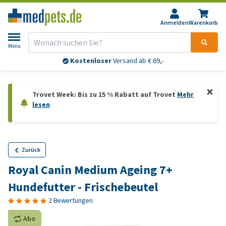
Anmelden
Warenkorb
Menu
Kostenloser
Versand ab € 69,-
Trovet Week: Bis zu 15 % Rabatt auf Trovet
Mehr
lesen
Zurück
Royal Canin Medium Ageing 7+
Hundefutter - Frischebeutel
2 Bewertungen
Abo