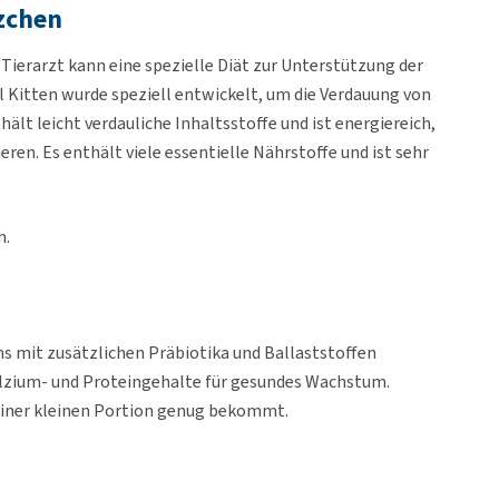
tzchen
Tierarzt kann eine spezielle Diät zur Unterstützung der
 Kitten wurde speziell entwickelt, um die Verdauung von
ält leicht verdauliche Inhaltsstoffe und ist energiereich,
en. Es enthält viele essentielle Nährstoffe und ist sehr
h.
s mit zusätzlichen Präbiotika und Ballaststoffen
lzium- und Proteingehalte für gesundes Wachstum.
einer kleinen Portion genug bekommt.
rstoffen und einen erhöhten Gehalt an Elektrolyten.