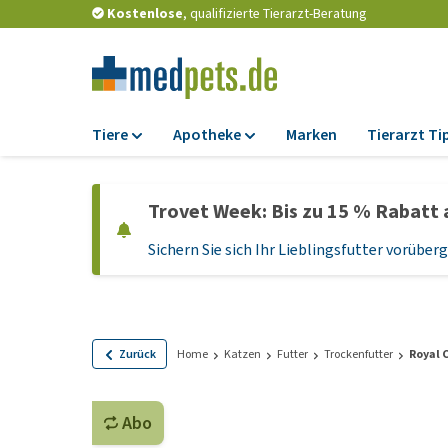
Kostenlose
, qualifizierte Tierarzt-Beratung
Tiere
Apotheke
Marken
Tierarzt Ti
Futter
Apotheke
Trovet Week: Bis zu 15 % Rabatt 
Trockenfutter
Zeckenschutz und
Flohmittel
Sichern Sie sich Ihr Lieblingsfutter vorübe
Nassfutter
Wurmkuren
Diätfutter
Ergänzungen
Getreidefreies
Hundefutter
Probiotika und
Zurück
Home
Katzen
Futter
Trockenfutter
Royal 
Immunsystem
Welpenfutter und
Leckerlis
Vitamine und Mine
Abo
Glutenfreies Hund
Medizinisches Zu