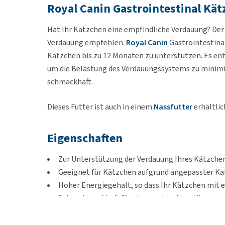
Royal Canin Gastrointestinal Kä
Hat Ihr Kätzchen eine empfindliche Verdauung? Der 
Verdauung empfehlen.
Royal Canin
Gastrointestinal
Kätzchen bis zu 12 Monaten zu unterstützen. Es enth
um die Belastung des Verdauungssystems zu minimier
schmackhaft.
Dieses Futter ist auch in einem
Nassfutter
erhältlic
Eigenschaften
Zur Unterstützung der Verdauung Ihres Kätzchen
Geeignet für Kätzchen aufgrund angepasster Ka
Hoher Energiegehalt, so dass Ihr Kätzchen mit 
Sehr schmackhaft für einen guten Appetit.
Mit hochverdaulichen Inhaltsstoffen.
Enthält einen hohen Gehalt an essentiellen Näh