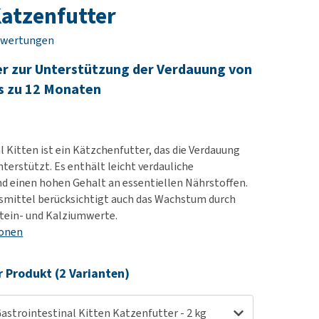
rn-, Nieren- und
e bekomme ich meinen
Katzenfutter
berprobleme
nd (wieder) stubenrein?
ewertungen
les ansehen
ut-/Fellprobleme und
r zur Unterstützung der Verdauung von
ckreiz
s zu 12 Monaten
erenproblemen
les ansehen
l Kitten ist ein Kätzchenfutter, das die Verdauung
terstützt. Es enthält leicht verdauliche
nd einen hohen Gehalt an essentiellen Nährstoffen.
smittel berücksichtigt auch das Wachstum durch
tein- und Kalziumwerte.
ionen
r Produkt (2 Varianten)
astrointestinal Kitten Katzenfutter - 2 kg