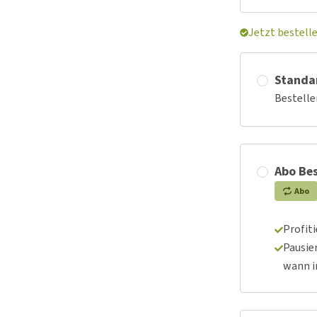
Jetzt bestell
Standa
Bestelle
Abo Bes
Abo
Profit
Pausie
wann 