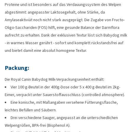
Proteine und ist besonders auf das Verdauungssystem des Welpen
abgestimmt: angepasster Laktosegehalt, ohne Stärke, da
Amylaseaktiviät noch nicht stark ausgeprägt. Die Zugabe von Fructo-
Oligo-Sacchariden (FOS) hilft, eine gesunde Balance der Darmflora
aufrecht zu erhalten. Dank der exklusiven Textur löst sich Babydog milk
- in warmes Wasser gerührt - sofort und komplett rückstandsfrei auf
und bietet damit eine absolut homogene Textur.
Packung:
Die Royal Canin Babydog Milk-Verpackungseinheit enthält:
Vier 100 g-Beutel in der 400g-Dose oder 5 x 400 g-Beutel im 2kg-
Eimer, verpackt unter Sauerstoffausschluss (controlled atmosphere).
Eine konische, mit Maßangaben versehene Fütterungsflasche,
leichtes Befüllen und Säubern.
Drei verschiedene Sauger, angepasst an die unterschiedlichen
Welpengrößen, BPA-frei (Bisphenol A).