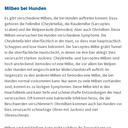
Milben bei Hunden
Es gibt verschiedene Milben, die bei Hunden auftreten können. Dazu
gehören die Fellmilbe (Cheyletiella), die Räudemilbe (Sarcoptes
scabiei) und die Welpenräude (Demodex). Aber auch Ohrmilben. Diese
Milben verursachen bei Hunden verschiedene Symptome. Die
Cheyletiella lebt oberflächlich in der Haut, so dass man hauptsächlich
Schuppen und lose Haare bekommt. Die Sarcoptes-Milbe gräbt Tunnel
in die oberflächliche Hautschicht, in denen sie ihre Eier ablegt. Dies
verursacht starken Juckreiz. Cheyletiella- und Sarcoptes-Milben sind
hoch ansteckend. Demodex ist eine Milbe, die vor allem bei Welpen
oder Hunden mit eingeschränkter Widerstandskraft auftritt. Im
Gegensatz zu den anderen Milben ist Demodex eine Milbe, die bei
Hunden normal vorkommen kann. Nur wenn zu viele Milben vorhanden
sind, kommt es zu lästigen Symptomen. Diese Milbe lebt in den
Haarfollikeln und kann tiefe und schmerzhafte Entzündungen der Haut
verursachen. Oft kommt eine bakterielle Infektion hinzu, die die
Beschwerden verschlimmert. Ohrmilben kommen auch bei Hunden vor.
Dies verursacht schmutzige Ohren mit Juckreiz und viel
Ohrenschmalz.
Milben sind mit bloßem Auge nicht sichtbar. Ihr Tierarzt kann sie