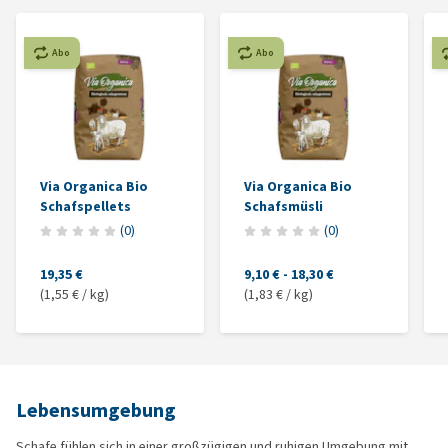
Abo
Abo
Via Organica Bio
Via Organica Bio
Schafspellets
Schafsmüsli
(
0
)
(
0
)
19,35 €
9,10 €
-
18,30 €
(1,55 € / kg)
(1,83 € / kg)
Lebensumgebung
Schafe fühlen sich in einer großzügigen und ruhigen Umgebung mit