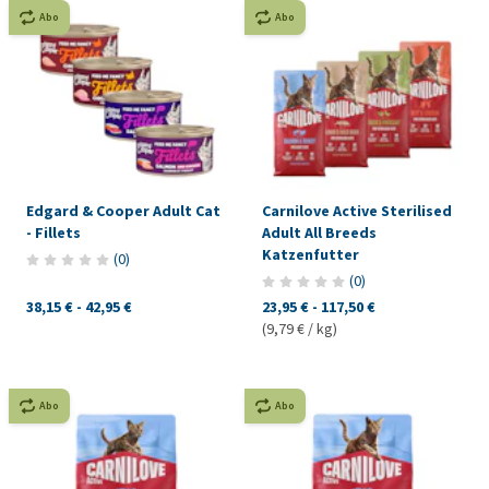
Abo
Abo
Edgard & Cooper Adult Cat
Carnilove Active Sterilised
- Fillets
Adult All Breeds
Katzenfutter
(
0
)
(
0
)
38,15 €
-
42,95 €
23,95 €
-
117,50 €
(9,79 € / kg)
Abo
Abo