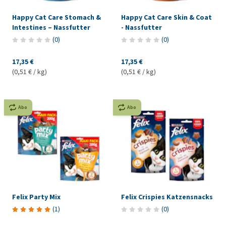
Happy Cat Care Stomach &
Happy Cat Care Skin & Coat
Intestines – Nassfutter
- Nassfutter
(
0
)
(
0
)
17,35 €
17,35 €
(0,51 € / kg)
(0,51 € / kg)
Abo
Abo
Felix Party Mix
Felix Crispies Katzensnacks
(
1
)
(
0
)