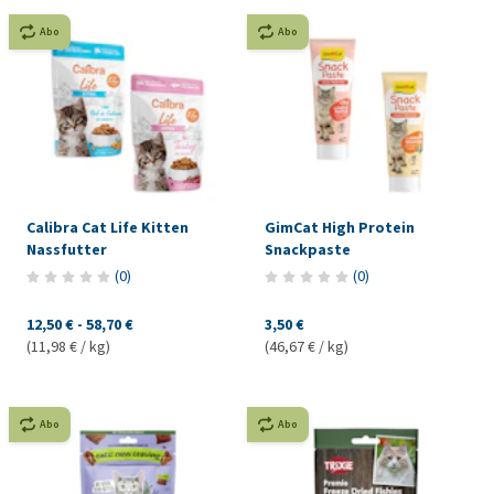
Abo
Abo
Calibra Cat Life Kitten
GimCat High Protein
Nassfutter
Snackpaste
(
0
)
(
0
)
12,50 €
-
58,70 €
3,50 €
(11,98 € / kg)
(46,67 € / kg)
Abo
Abo