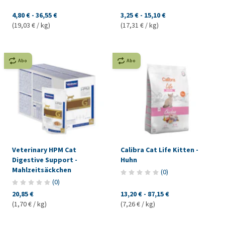
4,80 €
-
36,55 €
3,25 €
-
15,10 €
(19,03 € / kg)
(17,31 € / kg)
Abo
Abo
Veterinary HPM Cat
Calibra Cat Life Kitten -
Digestive Support -
Huhn
Mahlzeitsäckchen
(
0
)
(
0
)
20,85 €
13,20 €
-
87,15 €
(1,70 € / kg)
(7,26 € / kg)