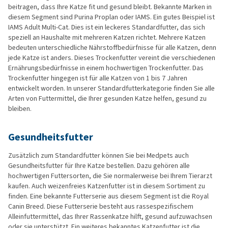
beitragen, dass Ihre Katze fit und gesund bleibt. Bekannte Marken in
diesem Segment sind Purina Proplan oder IAMS. Ein gutes Beispiel ist
IAMS Adult Multi-Cat. Dies ist ein leckeres Standardfutter, das sich
speziell an Haushalte mit mehreren Katzen richtet. Mehrere Katzen
bedeuten unterschiedliche Nährstoffbedürfnisse für alle Katzen, denn
jede Katze ist anders. Dieses Trockenfutter vereint die verschiedenen
Ernährungsbedürfnisse in einem hochwertigen Trockenfutter. Das
Trockenfutter hingegen ist für alle Katzen von 1 bis 7 Jahren
entwickelt worden. In unserer Standardfutterkategorie finden Sie alle
Arten von Futtermittel, die Ihrer gesunden Katze helfen, gesund zu
bleiben.
Gesundheitsfutter
Zusätzlich zum Standardfutter können Sie bei Medpets auch
Gesundheitsfutter für Ihre Katze bestellen. Dazu gehören alle
hochwertigen Futtersorten, die Sie normalerweise bei Ihrem Tierarzt
kaufen. Auch weizenfreies Katzenfutter ist in diesem Sortiment zu
finden. Eine bekannte Futterserie aus diesem Segment ist die Royal
Canin Breed. Diese Futterserie besteht aus rassespezifischem
Alleinfuttermittel, das Ihrer Rassenkatze hilft, gesund aufzuwachsen
oder sie unterstützt. Ein weiteres bekanntes Katzenfutter ist die