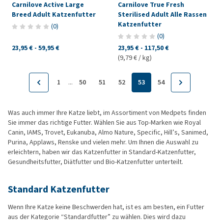
Carnilove Active Large
Carnilove True Fresh
Breed Adult Katzenfutter
Sterilised Adult Alle Rassen
Katzenfutter
(
0
)
(
0
)
23,95 €
-
59,95 €
23,95 €
-
117,50 €
(9,79 € / kg)
...
1
50
51
52
53
54
Was auch immer Ihre Katze liebt, im Assortiment von Medpets finden
Sie immer das richtige Futter. Wählen Sie aus Top-Marken wie Royal
Canin, IAMS, Trovet, Eukanuba, Almo Nature, Specific, Hill’s, Sanimed,
Purina, Applaws, Renske und vielen mehr. Um Ihnen die Auswahl zu
erleichtern, haben wir das Katzenfutter in Standard-Katzenfutter,
Gesundheitsfutter, Diätfutter und Bio-Katzenfutter unterteilt.
Standard Katzenfutter
Wenn Ihre Katze keine Beschwerden hat, ist es am besten, ein Futter
aus der Kategorie “Standardfutter” zu wählen. Dies wird dazu