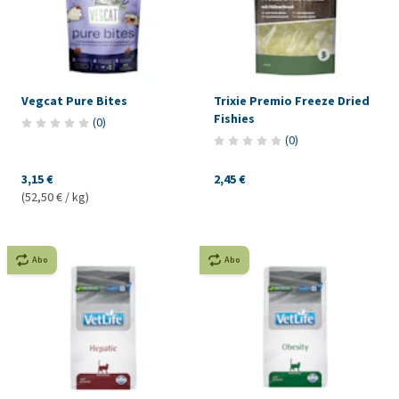
Vegcat Pure Bites
Trixie Premio Freeze Dried
Fishies
(
0
)
(
0
)
3,15 €
2,45 €
(52,50 € / kg)
Abo
Abo