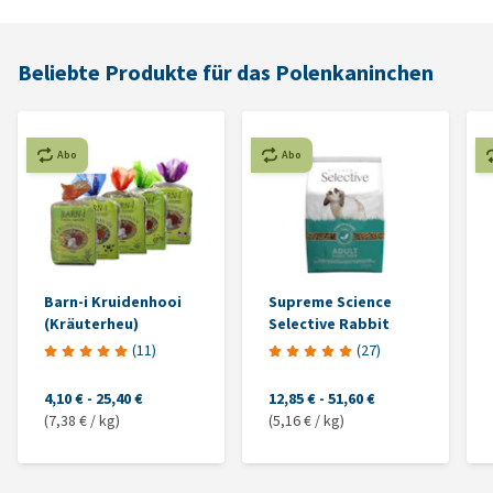
Beliebte Produkte für das Polenkaninchen
Abo
Abo
Barn-i Kruidenhooi
Supreme Science
(Kräuterheu)
Selective Rabbit
(
11
)
(
27
)
4,10 €
-
25,40 €
12,85 €
-
51,60 €
(7,38 € / kg)
(5,16 € / kg)