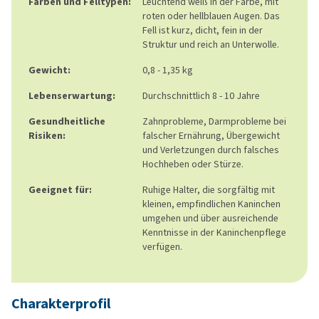
Farben und Felltypen:
Leuchtend weiß in der Farbe, mit
roten oder hellblauen Augen. Das
Fell ist kurz, dicht, fein in der
Struktur und reich an Unterwolle.
Gewicht:
0,8 - 1,35 kg
Lebenserwartung:
Durchschnittlich 8 - 10 Jahre
Gesundheitliche
Zahnprobleme, Darmprobleme bei
Risiken:
falscher Ernährung, Übergewicht
und Verletzungen durch falsches
Hochheben oder Stürze.
Geeignet für:
Ruhige Halter, die sorgfältig mit
kleinen, empfindlichen Kaninchen
umgehen und über ausreichende
Kenntnisse in der Kaninchenpflege
verfügen.
Charakterprofil