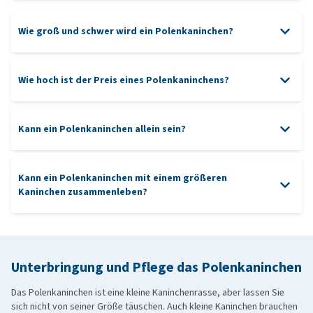
Stürzen verletzlicher
Viele kleine Kaninchenrassen sind empfindlicher für
Wie groß und schwer wird ein Polenkaninchen?
Zahnprobleme
Es kann sich etwas schneller vor Hektik oder unerwarteten
Was dürfen Kaninchen essen?
Bewegungen erschrecken
Wie hoch ist der Preis eines Polenkaninchens?
Übergewicht droht schneller, wenn es zu viele Pellets oder
Snacks bekommt
Kann ein Polenkaninchen allein sein?
Aufgrund seiner Größe müssen Sie besonders gut auf eine
sichere Unterbringung ohne gefährliche Öffnungen oder Absätze
achten
Kann ein Polenkaninchen mit einem größeren
Kaninchen zusammenleben?
Unterbringung und Pflege das Polenkaninchen
Das Polenkaninchen ist eine kleine Kaninchenrasse, aber lassen Sie
sich nicht von seiner Größe täuschen. Auch kleine Kaninchen brauchen