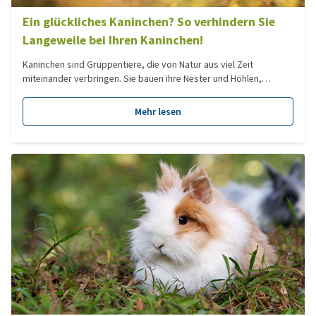
Ein glückliches Kaninchen? So verhindern Sie
Langeweile bei Ihren Kaninchen!
Kaninchen sind Gruppentiere, die von Natur aus viel Zeit
miteinander verbringen. Sie bauen ihre Nester und Höhlen,
verteidigen ihr Revier und verbringen einen großen Teil des Tages
mit der Futtersuche. Unsere Kaninchen, die als Haustiere gehalten
Mehr lesen
werden, müssen sich oft keine Mühe mehr geben, um an Futter zu
kommen. Dadurch langweilen sie sich schnell und es können
Probleme entstehen. Aber wie kann man das verhindern?