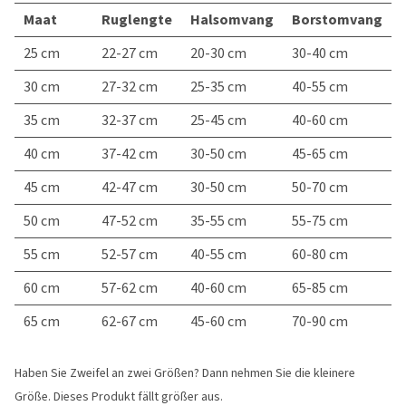
Maat
Ruglengte
Halsomvang
Borstomvang
25 cm
22-27 cm
20-30 cm
30-40 cm
30 cm
27-32 cm
25-35 cm
40-55 cm
35 cm
32-37 cm
25-45 cm
40-60 cm
40 cm
37-42 cm
30-50 cm
45-65 cm
45 cm
42-47 cm
30-50 cm
50-70 cm
50 cm
47-52 cm
35-55 cm
55-75 cm
55 cm
52-57 cm
40-55 cm
60-80 cm
60 cm
57-62 cm
40-60 cm
65-85 cm
65 cm
62-67 cm
45-60 cm
70-90 cm
Haben Sie Zweifel an zwei Größen? Dann nehmen Sie die kleinere
Größe. Dieses Produkt fällt größer aus.