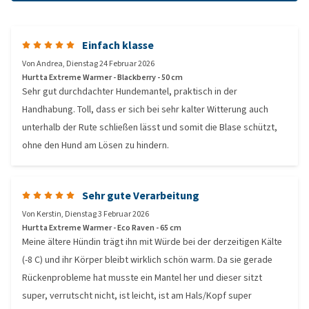
Einfach klasse
Von
Andrea
,
Dienstag 24 Februar 2026
Hurtta Extreme Warmer - Blackberry - 50 cm
Sehr gut durchdachter Hundemantel, praktisch in der
Handhabung. Toll, dass er sich bei sehr kalter Witterung auch
unterhalb der Rute schließen lässt und somit die Blase schützt,
ohne den Hund am Lösen zu hindern.
Sehr gute Verarbeitung
Von
Kerstin
,
Dienstag 3 Februar 2026
Hurtta Extreme Warmer - Eco Raven - 65 cm
Meine ältere Hündin trägt ihn mit Würde bei der derzeitigen Kälte
(-8 C) und ihr Körper bleibt wirklich schön warm. Da sie gerade
Rückenprobleme hat musste ein Mantel her und dieser sitzt
super, verrutscht nicht, ist leicht, ist am Hals/Kopf super