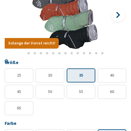
Solange der Vorrat reicht!
Größe
25
30
35
40
45
50
55
60
65
Farbe