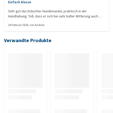
Einfach klasse
Sehr gut durchdachter Hundemantel, praktisch in der
Handhabung. Toll, dass er sich bei sehr kalter Witterung auch
unterhalb der Rute schließen lässt und somit die Blase schützt,
24 Februar 2026
, von
Andrea
ohne den Hund am Lösen zu hindern.
Verwandte Produkte