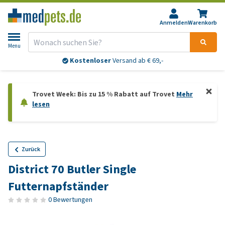
Anmelden
Warenkorb
Menu
Kostenloser
Versand ab € 69,-
Trovet Week: Bis zu 15 % Rabatt auf Trovet
Mehr
lesen
Zurück
District 70 Butler Single
Futternapfständer
0 Bewertungen