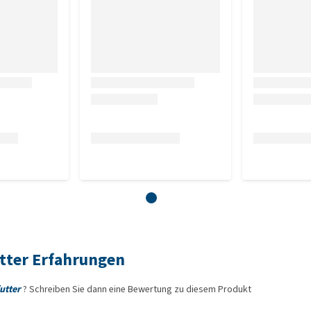
%), Gerste (5 %), Weizen (5 %), Weizenkeime, Saccharose,
arbonat, Dicalciumphosphat, Natriumchlorid, Karotten,
erry, Reisspelzen.
hasche 3,2 %.
 pro kg
 IE, Mangan 81 mg, Zink 66 mg, Kupfer 9 mg, Jod 0,38 mg,
.
utter Erfahrungen
utter
? Schreiben Sie dann eine Bewertung zu diesem Produkt