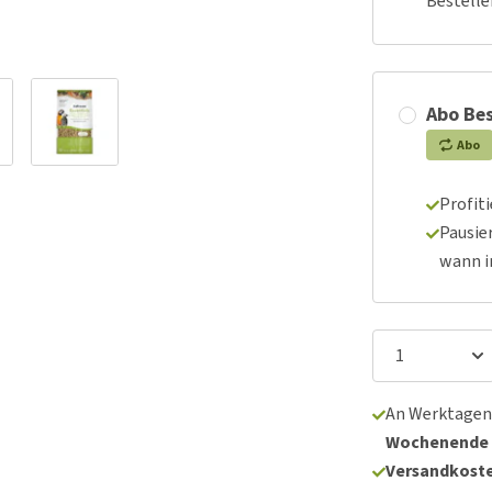
Bestelle
Abo Bes
Abo
Profit
Pausie
wann 
An Werktagen
Wochenende
Versandkoste