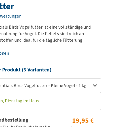
rn-, Nieren- und
e bekomme ich meinen
tter
berprobleme
nd (wieder) stubenrein?
ewertungen
les ansehen
ut-/Fellprobleme und
als Birds Vogelfutter ist eine vollständige und
ckreiz
ährung für Vögel. Die Pellets sind reich an
erenproblemen
toffen und ideal für die tägliche Fütterung
les ansehen
ionen
r Produkt (3 Varianten)
tials Birds Vogelfutter - Kleine Vögel - 1 kg
en, Dienstag im Haus
19,95 €
rdbestellung