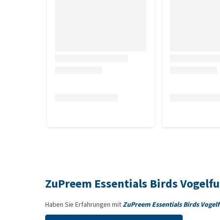
Mais, Sojabohnenmehl, Hirse (5 %), Hafergrütze (5 
Sojabohnenöl, gemahlene Leinsaat (1 %), Calciumc
Sellerie, Rote Bete, Petersilie, Heidelbeeren, Cranb
Analytische Bestandteile
Rohprotein 15 %, Rohfett 6,1 %, Rohfaser 2,3 %, Ro
Ernährungsphysiologische Zusatzstoffe
Vitamin A 8177 IE, Vitamin D3 819 IE, Vitamin E 192
Selen 0,09 mg, L-Lysin 800 mg, DL-Methionin 400 mg
ZuPreem Essentials Birds Vogelf
Haben Sie Erfahrungen mit
ZuPreem Essentials Birds Vogelf