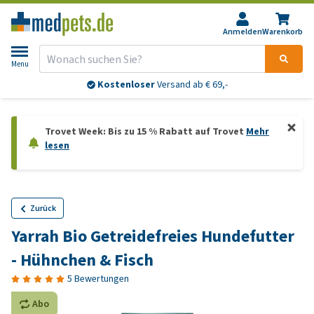
Anmelden
Warenkorb
Menu
Kostenloser
Versand ab € 69,-
Trovet Week: Bis zu 15 % Rabatt auf Trovet
Mehr
lesen
Zurück
Yarrah Bio Getreidefreies Hundefutter
- Hühnchen & Fisch
5 Bewertungen
Abo