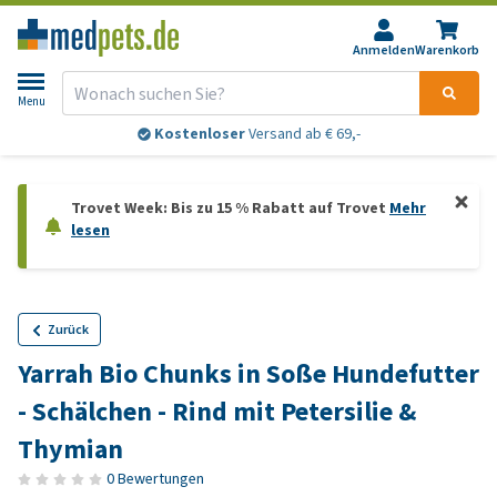
Anmelden
Warenkorb
Menu
Kostenloser
Versand ab € 69,-
Trovet Week: Bis zu 15 % Rabatt auf Trovet
Mehr
lesen
Zurück
Yarrah Bio Chunks in Soße Hundefutter
- Schälchen - Rind mit Petersilie &
Thymian
0 Bewertungen