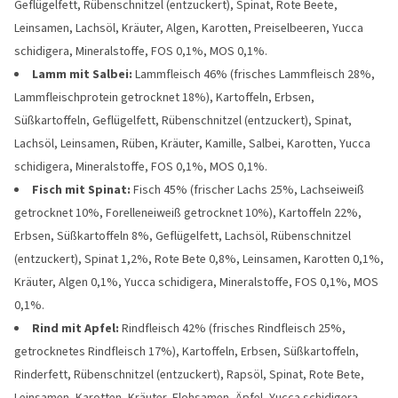
Geflügelfett, Rübenschnitzel (entzuckert), Spinat, Rote Beete,
Leinsamen, Lachsöl, Kräuter, Algen, Karotten, Preiselbeeren, Yucca
schidigera, Mineralstoffe, FOS 0,1%, MOS 0,1%.
Lamm mit Salbei:
Lammfleisch 46% (frisches Lammfleisch 28%,
Lammfleischprotein getrocknet 18%), Kartoffeln, Erbsen,
Süßkartoffeln, Geflügelfett, Rübenschnitzel (entzuckert), Spinat,
Lachsöl, Leinsamen, Rüben, Kräuter, Kamille, Salbei, Karotten, Yucca
schidigera, Mineralstoffe, FOS 0,1%, MOS 0,1%.
Fisch mit Spinat:
Fisch 45% (frischer Lachs 25%, Lachseiweiß
getrocknet 10%, Forelleneiweiß getrocknet 10%), Kartoffeln 22%,
Erbsen, Süßkartoffeln 8%, Geflügelfett, Lachsöl, Rübenschnitzel
(entzuckert), Spinat 1,2%, Rote Bete 0,8%, Leinsamen, Karotten 0,1%,
Kräuter, Algen 0,1%, Yucca schidigera, Mineralstoffe, FOS 0,1%, MOS
0,1%.
Rind mit Apfel:
Rindfleisch 42% (frisches Rindfleisch 25%,
getrocknetes Rindfleisch 17%), Kartoffeln, Erbsen, Süßkartoffeln,
Rinderfett, Rübenschnitzel (entzuckert), Rapsöl, Spinat, Rote Bete,
Leinsamen, Karotten, Kräuter, Flohsamen, Äpfel, Yucca schidigera,