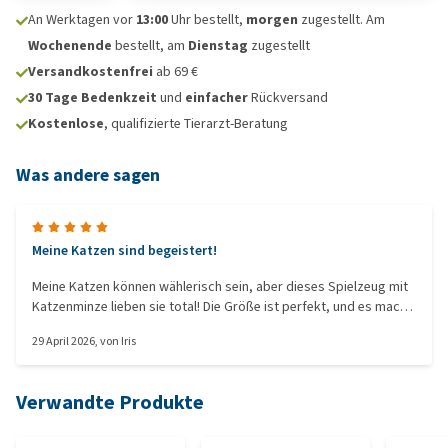
An Werktagen vor
13:00
Uhr bestellt,
morgen
zugestellt. Am
Wochenende
bestellt, am
Dienstag
zugestellt
Versandkostenfrei
ab 69 €
30 Tage Bedenkzeit
und
einfacher
Rückversand
Kostenlose
, qualifizierte Tierarzt-Beratung
Was andere sagen
Meine Katzen sind begeistert!
Meine Katzen können wählerisch sein, aber dieses Spielzeug mit
Katzenminze lieben sie total! Die Größe ist perfekt, und es macht
auch ein Knispergeräusch, was es besonders verspielt macht.
29 April 2026
, von
Iris
Verwandte Produkte