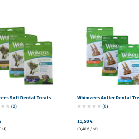
ees Soft Dental Treats
Whimzees Antler Dental Tr
(
0
)
(
0
)
€
11,50 €
/ st)
(0,48 € / st)