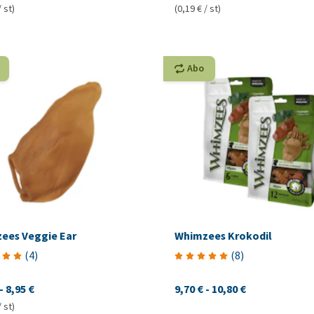
/ st)
(0,19 € / st)
Abo
ees Veggie Ear
Whimzees Krokodil
(
4
)
(
8
)
-
8,95 €
9,70 €
-
10,80 €
/ st)