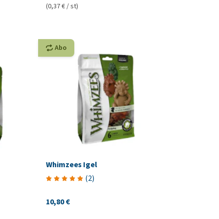
(0,37 € / st)
Abo
Whimzees Igel
(
2
)
10,80 €