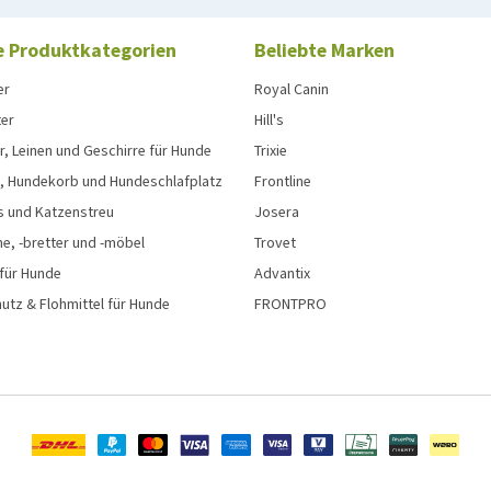
e Produktkategorien
Beliebte Marken
er
Royal Canin
ter
Hill's
, Leinen und Geschirre für Hunde
Trixie
, Hundekorb und Hundeschlafplatz
Frontline
s und Katzenstreu
Josera
e, -bretter und -möbel
Trovet
 für Hunde
Advantix
tz & Flohmittel für Hunde
FRONTPRO