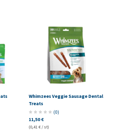
eats
Whimzees Veggie Sausage Dental
Treats
(
0
)
11,50 €
(0,41 € / st)