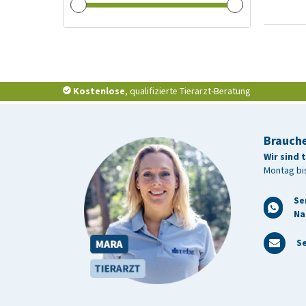
Kostenlose
, qualifizierte Tierarzt-Beratung
Brauche
Wir sind 
Montag bis
Se
Na
Se