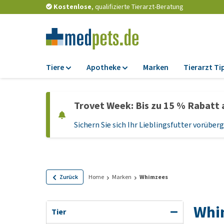
Kostenlose
, qualifizierte Tierarzt-Beratung
Tiere
Apotheke
Marken
Tierarzt Ti
Futter
Apotheke
Trovet Week: Bis zu 15 % Rabatt 
Trockenfutter
Zeckenschutz und
Flohmittel
Sichern Sie sich Ihr Lieblingsfutter vorübe
Nassfutter
Wurmkuren
Diätfutter
Ergänzungen
Getreidefreies
Hundefutter
Probiotika und
Zurück
Home
Marken
Whimzees
Immunsystem
Welpenfutter und
Leckerlis
Vitamine und Mine
Whi
Tier
Glutenfreies Hund
Medizinisches Zu