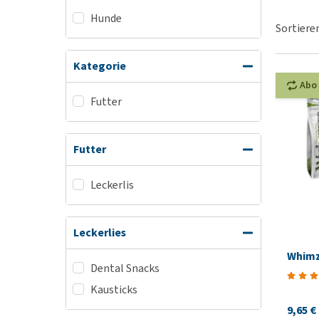
Hunde
Hypoallergenes
BARF
Sortiere
Hundefutter
Welpenapotheke
Bio Hundefutter
Kategorie
Silvesterangst
Veganes Hundefut
Abo
Alles ansehen
Futter
Leckerlis
Alles ansehen
Futter
Leckerlis
Leckerlies
Whimz
Dental Snacks
Kausticks
9,65 €