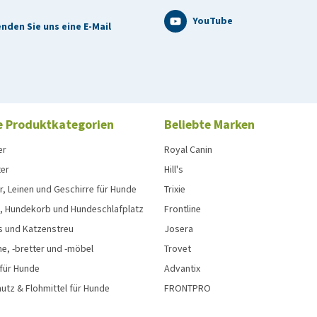
YouTube
nden Sie uns eine E-Mail
e Produktkategorien
Beliebte Marken
er
Royal Canin
ter
Hill's
, Leinen und Geschirre für Hunde
Trixie
, Hundekorb und Hundeschlafplatz
Frontline
s und Katzenstreu
Josera
e, -bretter und -möbel
Trovet
 für Hunde
Advantix
tz & Flohmittel für Hunde
FRONTPRO