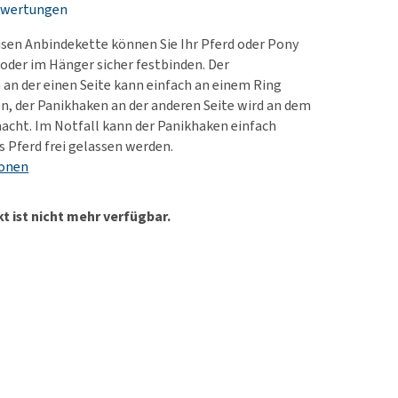
ewertungen
rn-, Nieren- und
e bekomme ich meinen
berprobleme
nd (wieder) stubenrein?
sen Anbindekette können Sie Ihr Pferd oder Pony
les ansehen
ut-/Fellprobleme und
der im Hänger sicher festbinden. Der
an der einen Seite kann einfach an einem Ring
ckreiz
n, der Panikhaken an der anderen Seite wird an dem
erenproblemen
acht. Im Notfall kann der Panikhaken einfach
les ansehen
s Pferd frei gelassen werden.
ionen
t ist nicht mehr verfügbar.