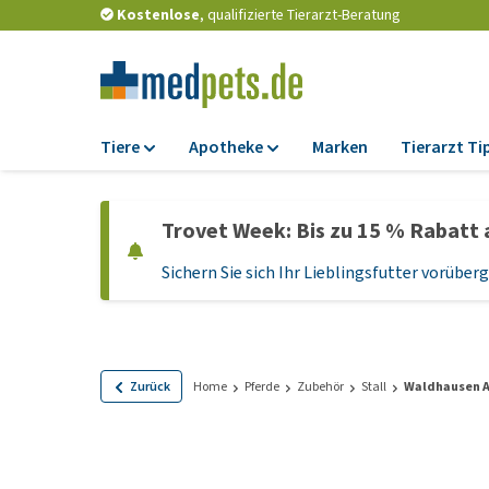
Kostenlose
, qualifizierte Tierarzt-Beratung
Tiere
Apotheke
Marken
Tierarzt Ti
Futter
Apotheke
Trovet Week: Bis zu 15 % Rabatt 
Trockenfutter
Zeckenschutz und
Flohmittel
Sichern Sie sich Ihr Lieblingsfutter vorübe
Nassfutter
Wurmkuren
Diätfutter
Ergänzungen
Getreidefreies
Hundefutter
Probiotika und
Zurück
Home
Pferde
Zubehör
Stall
Waldhausen 
Immunsystem
Welpenfutter und
Leckerlis
Vitamine und Mine
Glutenfreies Hund
Medizinisches Zu