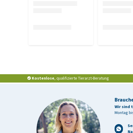
Kostenlose
, qualifizierte Tierarzt-Beratung
Brauche
Wir sind 
Montag bis
Se
Na