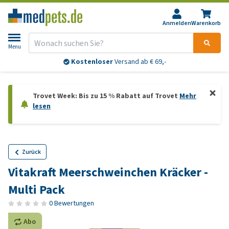
Anmelden
Warenkorb
Menu
Kostenloser
Versand ab € 69,-
Trovet Week: Bis zu 15 % Rabatt auf Trovet
Mehr
lesen
Zurück
Vitakraft Meerschweinchen Kräcker -
Multi Pack
0 Bewertungen
Abo