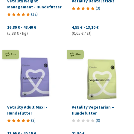
Vetality Weight
Vetality Dental sticks
Management - Hundefutter
(
3
)
(
12
)
16,80 €
-
48,40 €
4,55 €
-
13,10 €
(5,38 € / kg)
(0,65 € / st)
Abo
Abo
Vetality Adult Maxi -
Vetality Vegetarian –
Hundefutter
Hundefutter
(
3
)
(
0
)
13,95 €
-
40,15 €
21,50 €