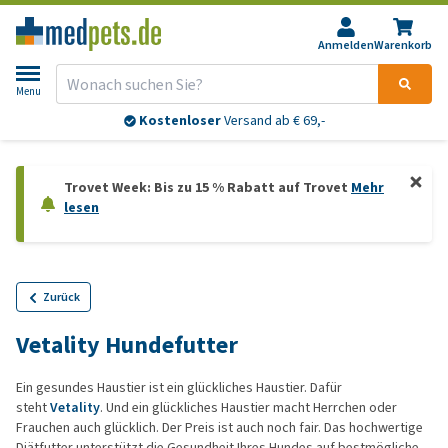
Anmelden
Warenkorb
Menu
Kostenloser
Versand ab € 69,-
Trovet Week: Bis zu 15 % Rabatt auf Trovet
Mehr
lesen
Zurück
Vetality Hundefutter
Ein gesundes Haustier ist ein glückliches Haustier. Dafür
steht
Vetality
. Und ein glückliches Haustier macht Herrchen oder
Frauchen auch glücklich. Der Preis ist auch noch fair. Das hochwertige
Diätfutter unterstützt die Gesundheit Ihres Hundes auf bestmögliche