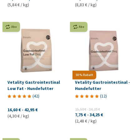
(5,84 € / kg)
(8,83 € / kg)
Abo
Abo
50 % Rabatt
Vetality Gastrointestinal
Vetality Gastrointestinal -
Low Fat - Hundefutter
Hundefutter
(
42
)
(
12
)
16,60 €
-
42,95 €
15,50 €
-
34,25 €
7,75 €
-
34,25 €
(4,30 € / kg)
(2,48 € / kg)