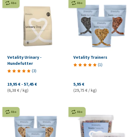
Abo
Abo
Vetality Urinary -
Vetality Trainers
Hundefutter
(
1
)
(
3
)
19,95 €
-
57,45 €
5,95 €
(6,38 € / kg)
(29,75 € / kg)
Abo
Abo