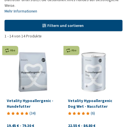
Weise.
Mehr Informationen
Filtern und sortieren
1
-
14
von
14
Produkte
Abo
Abo
Vetality Hypoallergenic -
Vetality Hypoallergenic
Hundefutter
Dog Wet - Nassfutter
(
34
)
(
6
)
19,45 €
-
79,30 €
22,55 €
-
84,80 €