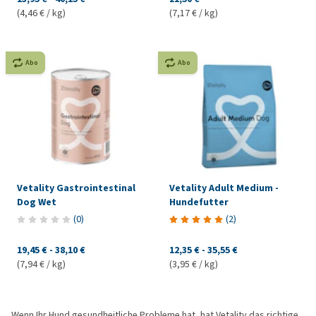
(4,46 € / kg)
(7,17 € / kg)
Abo
Abo
Vetality Gastrointestinal
Vetality Adult Medium -
Dog Wet
Hundefutter
(
0
)
(
2
)
19,45 €
-
38,10 €
12,35 €
-
35,55 €
(7,94 € / kg)
(3,95 € / kg)
Wenn Ihr Hund gesundheitliche Probleme hat, hat Vetality das richtige