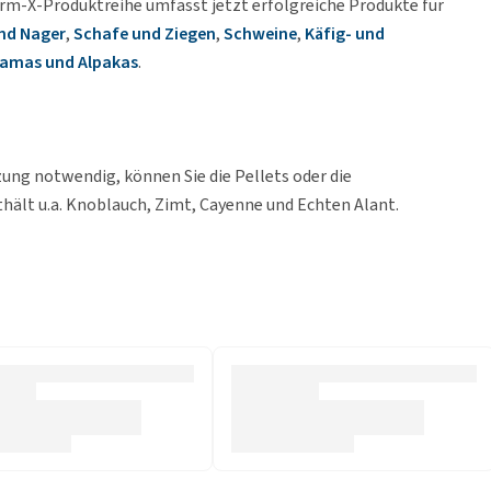
rm-X-Produktreihe umfasst jetzt erfolgreiche Produkte für
nd Nager
,
Schafe und Ziegen
,
Schweine
,
Käfig- und
amas und Alpakas
.
ung notwendig, können Sie die Pellets oder die
hält u.a. Knoblauch, Zimt, Cayenne und Echten Alant.
d fördert die Gesundheit der Darmflora. Cayenne verstärkt
t, einem Gewürz, das gut für die Verdauung ist. Echter Alant
nn.
inanderfolgenden Tagen ins Trinkwasser. Bei Truthähnen und
ies alle 4 Wochen. Geben Sie dem Geflügel kein anderes
ro Vogel und Tag sollten vollständig verzehrt werden.