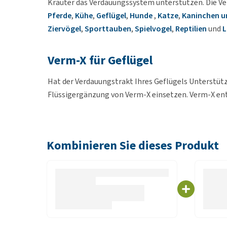
Kräuter das Verdauungssystem unterstützen. Die Ve
Pferde
,
Kühe
,
Geflügel
,
Hunde
,
Katze
,
Kaninchen u
Ziervögel
,
Sporttauben
,
Spielvogel
,
Reptilien
und
L
Verm-X für Geflügel
Hat der Verdauungstrakt Ihres Geflügels Unterstütz
Flüssigergänzung von Verm-X einsetzen. Verm-X ent
Knoblauch hilft bei einem zu weichen Darminhalt un
die Wirkung der anderen Inhaltsstoffe, darunter Zim
ist eine Pflanze, die die Darmgesundheit fördern ka
Kombinieren Sie dieses Produkt
Dosierung - Liquid
Geben Sie 1,5 ml Verm-X Liquid pro Vogel an 3 aufe
Gänsen sind dies 3 ml für 3 Tage. Wiederholen Sie d
Trinkwasser als das Wasser mit Verm-X. Die 1,5 ml p