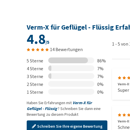
Verm-X für Geflügel - Flüssig Erf
4.8
/5
1
-
5
von
14 Bewertungen
5 Sterne
86%
4 Sterne
7%
3 Sterne
7%
2 Sterne
0%
Verm-X f
Super
1 Sterne
0%
Haben Sie Erfahrungen mit
Verm-X für
Geflügel - Flüssig
? Schreiben Sie dann eine
Bewertung zu diesem Produkt
Verm-X f
Schreiben Sie Ihre eigene Bewertung
Schnel