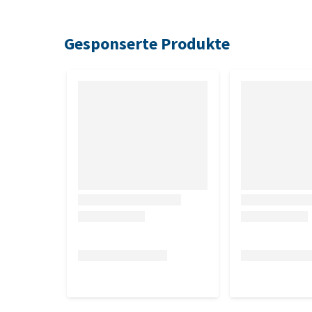
Inhaltsstoffe
Gesponserte Produkte
Allium sativum (Knoblauch), Cinnamomum zelandicu
minimum (Cayenne), Mentha piperita (Pfefferminze),
(Bitterholz), Foeniculum vulgare (Fenchel), Ulmus 
(Echter Alant)