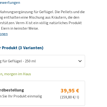
Bewertungen
rn-, Nieren- und
e bekomme ich meinen
berprobleme
nd (wieder) stubenrein?
 Nahrungsergänzung für Geflügel. Die Pellets und die
les ansehen
ut-/Fellprobleme und
g enthalten eine Mischung aus Kräutern, die den
stützen. Verm-X ist ein völlig natürliches Produkt
ckreiz
Eiern in keinster Weise.
erenproblemen
ionen
les ansehen
r Produkt (3 Varianten)
g für Geflügel - 250 ml
en, morgen im Haus
39,95 €
rdbestellung
n Sie Ihr Produkt einmalig
(159,80 €/ l)