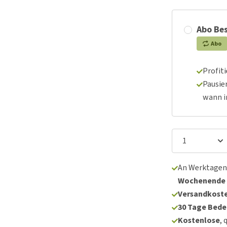
Abo Bes
Abo
Profit
Pausie
wann 
An Werktagen
Wochenende
Versandkoste
30 Tage Bede
Kostenlose
, 