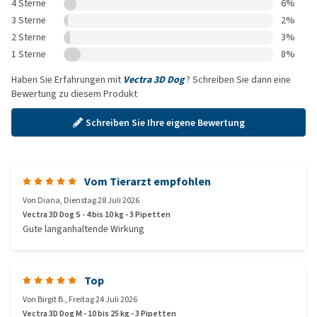
4 Sterne
6%
3 Sterne
2%
2 Sterne
3%
1 Sterne
8%
Haben Sie Erfahrungen mit
Vectra 3D Dog
? Schreiben Sie dann eine
Bewertung zu diesem Produkt
Schreiben Sie Ihre eigene Bewertung
Vom Tierarzt empfohlen
Von
Diana
,
Dienstag 28 Juli 2026
Vectra 3D Dog S - 4 bis 10 kg - 3 Pipetten
Gute langanhaltende Wirkung
Top
Von
Birgit B.
,
Freitag 24 Juli 2026
Vectra 3D Dog M - 10 bis 25 kg - 3 Pipetten