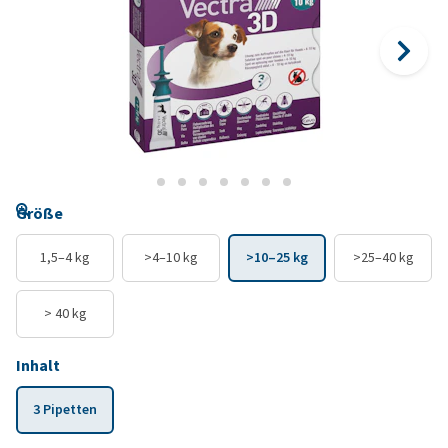
Größe
1,5–4 kg
>4–10 kg
>10–25 kg
>25–40 kg
> 40 kg
Inhalt
3 Pipetten