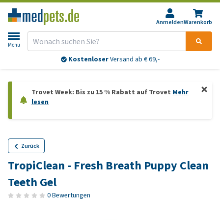
Anmelden
Warenkorb
Menu
Kostenloser
Versand ab € 69,-
Trovet Week: Bis zu 15 % Rabatt auf Trovet
Mehr
lesen
Zurück
TropiClean - Fresh Breath Puppy Clean
Teeth Gel
0 Bewertungen