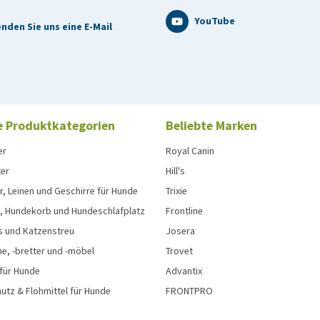
YouTube
nden Sie uns eine E-Mail
e Produktkategorien
Beliebte Marken
er
Royal Canin
ter
Hill's
, Leinen und Geschirre für Hunde
Trixie
, Hundekorb und Hundeschlafplatz
Frontline
s und Katzenstreu
Josera
e, -bretter und -möbel
Trovet
 für Hunde
Advantix
tz & Flohmittel für Hunde
FRONTPRO