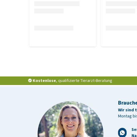
Kostenlose
, qualifizierte Tierarzt-Beratung
Brauche
Wir sind 
Montag bis
Se
Na