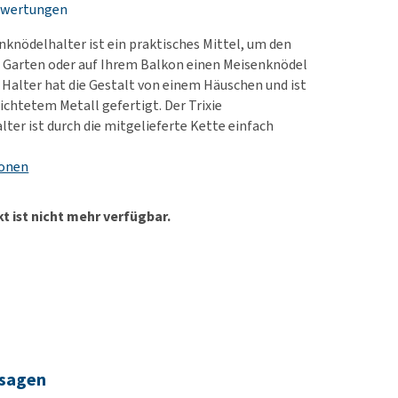
ewertungen
rn-, Nieren- und
e bekomme ich meinen
berprobleme
nd (wieder) stubenrein?
enknödelhalter ist ein praktisches Mittel, um den
les ansehen
ut-/Fellprobleme und
 Garten oder auf Ihrem Balkon einen Meisenknödel
 Halter hat die Gestalt von einem Häuschen und ist
ckreiz
ichtetem Metall gefertigt. Der Trixie
erenproblemen
ter ist durch die mitgelieferte Kette einfach
les ansehen
ionen
t ist nicht mehr verfügbar.
 sagen