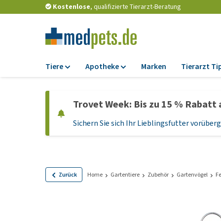
Kostenlose
, qualifizierte Tierarzt-Beratung
Tiere
Apotheke
Marken
Tierarzt Ti
Futter
Apotheke
Trovet Week: Bis zu 15 % Rabatt 
Trockenfutter
Zeckenschutz und
Flohmittel
Sichern Sie sich Ihr Lieblingsfutter vorübe
Nassfutter
Wurmkuren
Diätfutter
Ergänzungen
Getreidefreies
Hundefutter
Probiotika und
Zurück
Home
Gartentiere
Zubehör
Gartenvögel
Fe
Immunsystem
Welpenfutter und
Leckerlis
Vitamine und Mine
Glutenfreies Hund
Medizinisches Zu