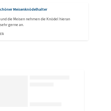
chöner Meisenknödelhalter
s und die Meisen nehmen die Knödel hieran
 sehr gerne an.
n
Elli