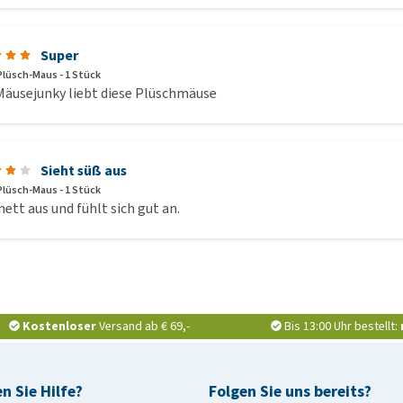
Super
 Plüsch-Maus - 1 Stück
Mäusejunky liebt diese Plüschmäuse
Sieht süß aus
 Plüsch-Maus - 1 Stück
nett aus und fühlt sich gut an.
Kostenloser
Versand ab € 69,-
Bis 13:00 Uhr bestellt:
n Sie Hilfe?
Folgen Sie uns bereits?