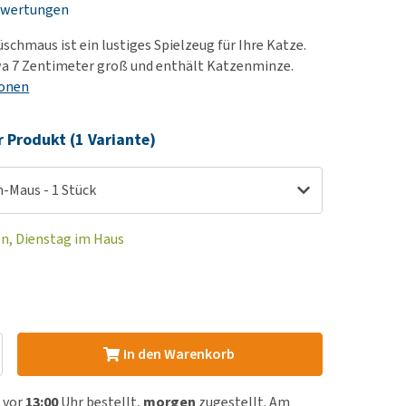
ewertungen
rn-, Nieren- und
e bekomme ich meinen
berprobleme
nd (wieder) stubenrein?
lüschmaus ist ein lustiges Spielzeug für Ihre Katze.
les ansehen
ut-/Fellprobleme und
wa 7 Zentimeter groß und enthält Katzenminze.
ionen
ckreiz
erenproblemen
r Produkt (1 Variante)
les ansehen
ch-Maus - 1 Stück
en, Dienstag im Haus
In den Warenkorb
 vor
13:00
Uhr bestellt,
morgen
zugestellt. Am