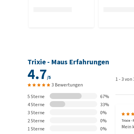
Trixie - Maus Erfahrungen
4.7
/5
1
-
3
von
3 Bewertungen
5 Sterne
67%
4 Sterne
33%
3 Sterne
0%
2 Sterne
0%
Trixie -
Mein k
1 Sterne
0%