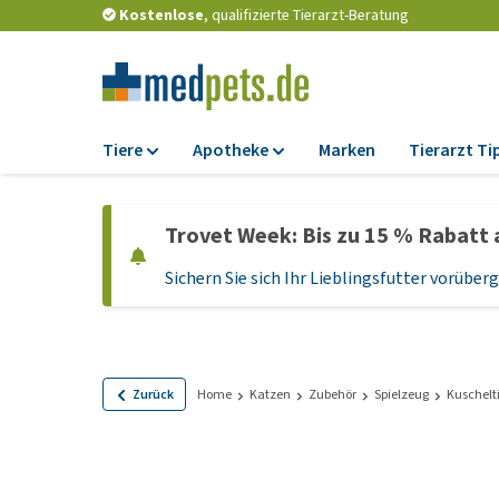
Kostenlose
, qualifizierte Tierarzt-Beratung
Tiere
Apotheke
Marken
Tierarzt Ti
Futter
Apotheke
Trovet Week: Bis zu 15 % Rabatt 
Trockenfutter
Zeckenschutz und
Flohmittel
Sichern Sie sich Ihr Lieblingsfutter vorübe
Nassfutter
Wurmkuren
Diätfutter
Ergänzungen
Getreidefreies
Hundefutter
Probiotika und
Zurück
Home
Katzen
Zubehör
Spielzeug
Kuschelt
Immunsystem
Welpenfutter und
Leckerlis
Vitamine und Mine
Glutenfreies Hund
Medizinisches Zu