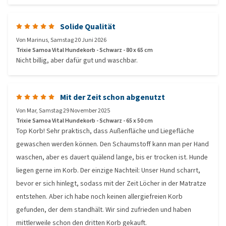
Solide Qualität
Von
Marinus
,
Samstag 20 Juni 2026
Trixie Samoa Vital Hundekorb - Schwarz - 80 x 65 cm
Nicht billig, aber dafür gut und waschbar.
Mit der Zeit schon abgenutzt
Von
Mar
,
Samstag 29 November 2025
Trixie Samoa Vital Hundekorb - Schwarz - 65 x 50 cm
Top Korb! Sehr praktisch, dass Außenfläche und Liegefläche
gewaschen werden können. Den Schaumstoff kann man per Hand
waschen, aber es dauert quälend lange, bis er trocken ist. Hunde
liegen gerne im Korb. Der einzige Nachteil: Unser Hund scharrt,
bevor er sich hinlegt, sodass mit der Zeit Löcher in der Matratze
entstehen. Aber ich habe noch keinen allergiefreien Korb
gefunden, der dem standhält. Wir sind zufrieden und haben
mittlerweile schon den dritten Korb gekauft.