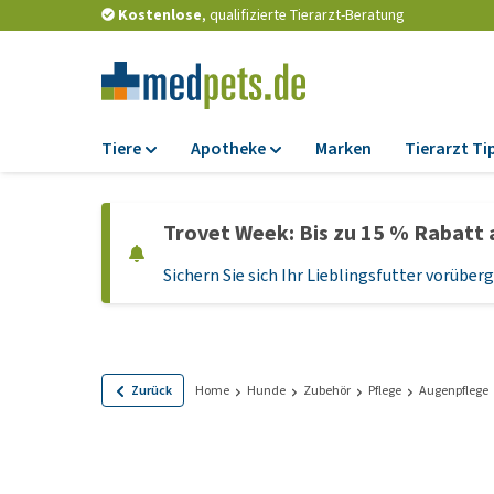
Kostenlose
, qualifizierte Tierarzt-Beratung
Tiere
Apotheke
Marken
Tierarzt Ti
Futter
Apotheke
Trovet Week: Bis zu 15 % Rabatt 
Trockenfutter
Zeckenschutz und
Flohmittel
Sichern Sie sich Ihr Lieblingsfutter vorübe
Nassfutter
Wurmkuren
Diätfutter
Ergänzungen
Getreidefreies
Hundefutter
Probiotika und
Zurück
Home
Hunde
Zubehör
Pflege
Augenpflege
Immunsystem
Welpenfutter und
Leckerlis
Vitamine und Mine
Glutenfreies Hund
Medizinisches Zu