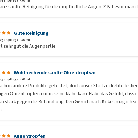
Augenpflege - 50 ml
anz sanfte Reinigung für die empfindliche Augen. Z.B. bevor man 
Gute Reinigung
Augenpflege - 50 ml
t sehr gut die Augenpartie
Wohlriechende sanfte Ohrentropfwn
Augenpflege - 50 ml
chon andere Produkte getestet, doch unser Shi Tzu drehte bisher 
igen Ohrentropfen nur in seine Nähe kam. Habe das Gefühl, dass er
 so stark gegen die Behandlung. Den Geruch nach Kokus mag ich se
n.
Augentropfen