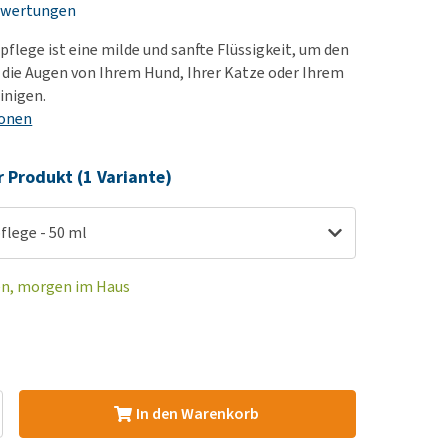
ewertungen
rn-, Nieren- und
e bekomme ich meinen
berprobleme
nd (wieder) stubenrein?
pflege ist eine milde und sanfte Flüssigkeit, um den
les ansehen
ut-/Fellprobleme und
die Augen von Ihrem Hund, Ihrer Katze oder Ihrem
inigen.
ckreiz
ionen
erenproblemen
les ansehen
r Produkt (1 Variante)
flege - 50 ml
en, morgen im Haus
In den Warenkorb