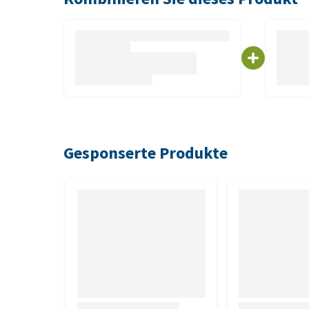
Zusammensetzung
demineralisiertes Wasser, Glycerin, Propylenglykol
Lauralkoniumchlorid, Triethanolamin
Gesponserte Produkte