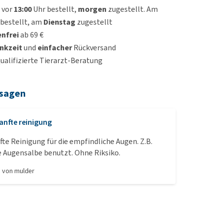
 vor
13:00
Uhr bestellt,
morgen
zugestellt. Am
bestellt, am
Dienstag
zugestellt
nfrei
ab 69 €
nkzeit
und
einfacher
Rückversand
qualifizierte Tierarzt-Beratung
 sagen
anfte reinigung
fte Reinigung für die empfindliche Augen. Z.B.
e Augensalbe benutzt. Ohne Riksiko.
, von
mulder