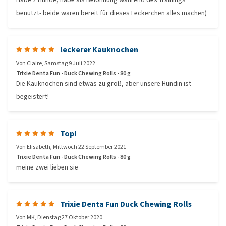
benutzt- beide waren bereit für dieses Leckerchen alles machen)
leckerer Kauknochen
Von
Claire
,
Samstag 9 Juli 2022
Trixie Denta Fun - Duck Chewing Rolls - 80 g
Die Kauknochen sind etwas zu groß, aber unsere Hündin ist
begeistert!
Top!
Von
Elisabeth
,
Mittwoch 22 September 2021
Trixie Denta Fun - Duck Chewing Rolls - 80 g
meine zwei lieben sie
Trixie Denta Fun Duck Chewing Rolls
Von
MK
,
Dienstag 27 Oktober 2020