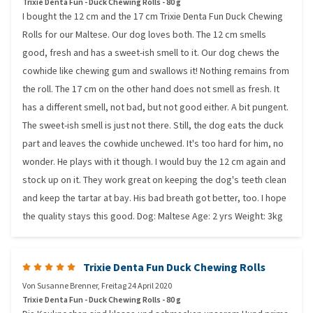
Trixie Denta Fun - Duck Chewing Rolls - 80 g
I bought the 12 cm and the 17 cm Trixie Denta Fun Duck Chewing
Rolls for our Maltese. Our dog loves both. The 12 cm smells
good, fresh and has a sweet-ish smell to it. Our dog chews the
cowhide like chewing gum and swallows it! Nothing remains from
the roll. The 17 cm on the other hand does not smell as fresh. It
has a different smell, not bad, but not good either. A bit pungent.
The sweet-ish smell is just not there. Still, the dog eats the duck
part and leaves the cowhide unchewed. It's too hard for him, no
wonder. He plays with it though. I would buy the 12 cm again and
stock up on it. They work great on keeping the dog's teeth clean
and keep the tartar at bay. His bad breath got better, too. I hope
the quality stays this good. Dog: Maltese Age: 2 yrs Weight: 3kg
Trixie Denta Fun Duck Chewing Rolls
Von
Susanne Brenner
,
Freitag 24 April 2020
Trixie Denta Fun - Duck Chewing Rolls - 80 g