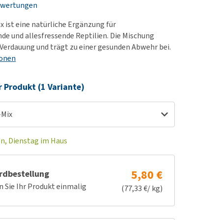
ewertungen
rn-, Nieren- und
e bekomme ich meinen
berprobleme
nd (wieder) stubenrein?
x ist eine natürliche Ergänzung für
les ansehen
ut-/Fellprobleme und
de und allesfressende Reptilien. Die Mischung
 Verdauung und trägt zu einer gesunden Abwehr bei.
ckreiz
ionen
erenproblemen
les ansehen
r Produkt (1 Variante)
-Mix
en, Dienstag im Haus
5,80 €
rdbestellung
n Sie Ihr Produkt einmalig
(77,33 €/ kg)