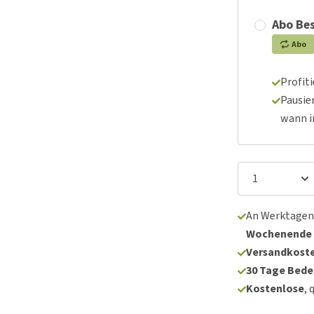
Abo Bes
Abo
Profit
Pausie
wann 
An Werktagen
Wochenende
Versandkoste
30 Tage Bede
Kostenlose
, 