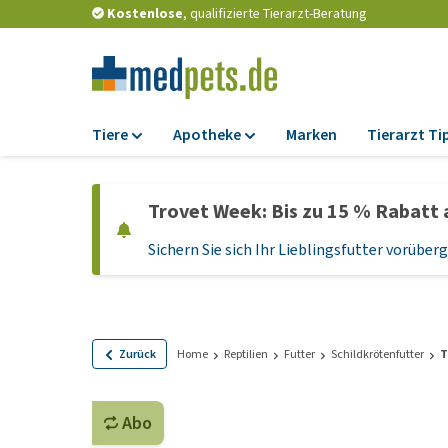
Kostenlose
, qualifizierte Tierarzt-Beratung
Tiere
Apotheke
Marken
Tierarzt Ti
Futter
Apotheke
Trovet Week: Bis zu 15 % Rabatt 
Trockenfutter
Zeckenschutz und
Flohmittel
Sichern Sie sich Ihr Lieblingsfutter vorübe
Nassfutter
Wurmkuren
Diätfutter
Ergänzungen
Getreidefreies
Hundefutter
Probiotika und
Zurück
Home
Reptilien
Futter
Schildkrötenfutter
T
Immunsystem
Welpenfutter und
Leckerlis
Vitamine und Mine
Abo
Glutenfreies Hund
Medizinisches Zu