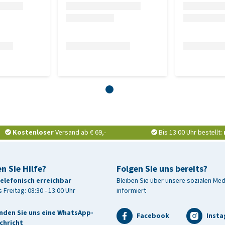
ten Stand
ss ein Basis- oder Premium-Abo abgeschlossen werden. Ein
 Sie sich
hier
die verschiedenen Abonnementformen an.
Kostenloser
Versand ab € 69,-
Bis 13:00 Uhr bestellt:
tz, um den GPS-Standort Ihres Hundes an Ihr Smartphone zu
einer SIM-Karte ausgestattet. Die dabei anfallenden Kosten
bar. Tractive berechnet nur eine geringe
n Sie Hilfe?
Folgen Sie uns bereits?
 decken.
telefonisch erreichbar
Bleiben Sie über unsere sozialen Me
 Freitag: 08:30 - 13:00 Uhr
informiert
nden Sie uns eine WhatsApp-
Facebook
Inst
chricht