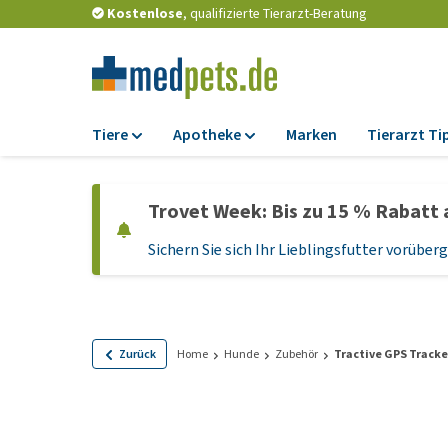
Kostenlose
, qualifizierte Tierarzt-Beratung
Tiere
Apotheke
Marken
Tierarzt Ti
Futter
Apotheke
Trovet Week: Bis zu 15 % Rabatt 
Trockenfutter
Zeckenschutz und
Flohmittel
Sichern Sie sich Ihr Lieblingsfutter vorübe
Nassfutter
Wurmkuren
Diätfutter
Ergänzungen
Getreidefreies
Hundefutter
Probiotika und
Zurück
Home
Hunde
Zubehör
Tractive GPS Tracke
Immunsystem
Welpenfutter und
Leckerlis
Vitamine und Mine
Glutenfreies Hund
Medizinisches Zu