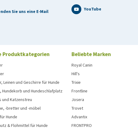
YouTube
nden Sie uns eine E-Mail
e Produktkategorien
Beliebte Marken
s Zubehör zu erhalten, besuchen Sie bitte die Tractive-
m
er
Royal Canin
ter
Hill's
, Leinen und Geschirre für Hunde
Trixie
er Pack): Größe S ist für Halsbänder mit einer Dicke von 1 - 5
, Hundekorb und Hundeschlafplatz
Frontline
5 - 8 mm geeignet. Dieses Set enthält einen Clip der Größe S
s und Katzenstreu
Josera
e, -bretter und -möbel
Trovet
 für Hunde
Advantix
tz & Flohmittel für Hunde
FRONTPRO