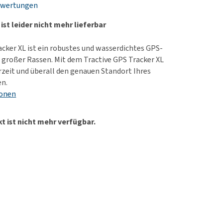
ewertungen
rn-, Nieren- und
e bekomme ich meinen
berprobleme
nd (wieder) stubenrein?
ist leider nicht mehr lieferbar
les ansehen
ut-/Fellprobleme und
acker XL ist ein robustes und wasserdichtes GPS-
ckreiz
 großer Rassen. Mit dem Tractive GPS Tracker XL
erenproblemen
rzeit und überall den genauen Standort Ihres
les ansehen
en.
ionen
t ist nicht mehr verfügbar.