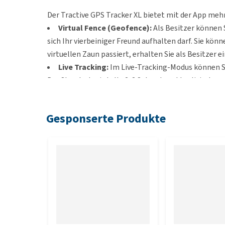
Der Tractive GPS Tracker XL bietet mit der App meh
Virtual Fence (Geofence):
Als Besitzer können S
sich Ihr vierbeiniger Freund aufhalten darf. Sie könn
virtuellen Zaun passiert, erhalten Sie als Besitzer 
Live Tracking:
Im Live-Tracking-Modus können Si
Der Standort wird alle 2-3 Sekunden aktualisiert.
Location History:
In der History sehen Sie, an w
Sharing
: Mit der Sharing-Funktion können Sie F
Gesponserte Produkte
Diese Funktion ist nur möglich, wenn Sie ein Pre
Eigenschaften
robustes und 100% wasserdichtes GPS-Gerät
lip]GPS Tracker XL ist größer, besonders für Hu
eine praktische App gibt Ihnen jederzeit und übe
funktioniert in 150 Ländern
mit nützlichen Funktionen wie Virtual Fence, Liv