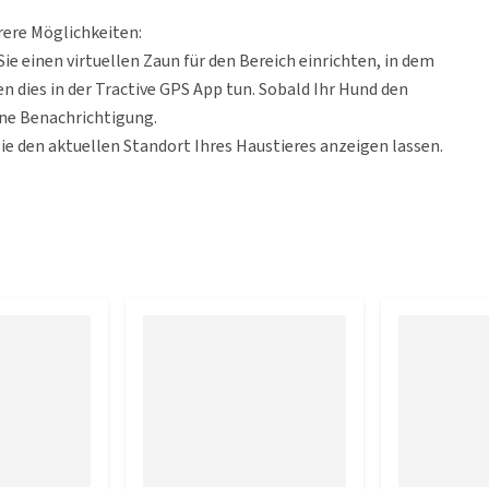
rere Möglichkeiten:
ie einen virtuellen Zaun für den Bereich einrichten, in dem
en dies in der Tractive GPS App tun. Sobald Ihr Hund den
eine Benachrichtigung.
e den aktuellen Standort Ihres Haustieres anzeigen lassen.
elchen Orten sich Ihr vierbeiniger Freund aufgehalten hat.
reunde und Familie einladen, Ihrem Haustier genau zu folgen.
mium-Abonnement haben.
nde einer großen Rasse
rall Klarheit über den Standort Ihres vierbeinigen Freundes
e Tracking, Location History und Sharing