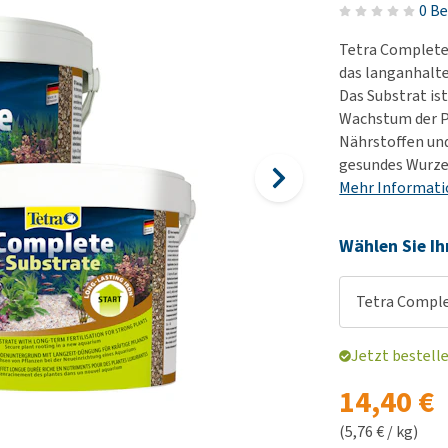
Körbe und Kissen
Alter und Demenz
0 B
Ha
Wi
BARF
Futter- und Trinknäpfe
Übergewicht
Le
Hu
Tetra Complete 
Welpenapotheke
Al
Auf Reisen und unterwegs
Angst, Verhalten und
Ha
das langanhalt
Alles ansehen
Stress
Das Substrat ist
Ju
Welpen-Zubehör
Wachstum der P
ter
Alles ansehen
Ni
Alles ansehen
Nährstoffen und 
Al
gesundes Wurze
Mehr Informat
Wählen Sie Ih
Tetra Comple
Jetzt bestell
14,40 €
(5,76 € / kg)