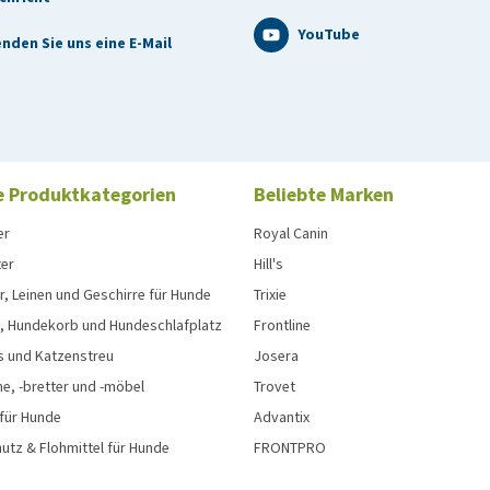
YouTube
nden Sie uns eine E-Mail
e Produktkategorien
Beliebte Marken
er
Royal Canin
ter
Hill's
, Leinen und Geschirre für Hunde
Trixie
, Hundekorb und Hundeschlafplatz
Frontline
s und Katzenstreu
Josera
e, -bretter und -möbel
Trovet
 für Hunde
Advantix
tz & Flohmittel für Hunde
FRONTPRO