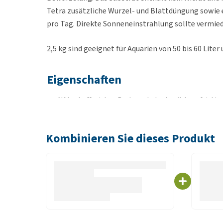
Tetra zusätzliche Wurzel- und Blattdüngung sowie
pro Tag. Direkte Sonneneinstrahlung sollte vermie
2,5 kg sind geeignet für Aquarien von 50 bis 60 Liter 
Eigenschaften
Nährstoffreiches Bodensubstrat mit langfristig
Sofort einsatzbereit
Fördert schnelles Wachstum und stärkt die Wurz
Kombinieren Sie dieses Produkt
Angereichert mit Mikronährstoffen und Mineral
Frei von Nitrat und Phosphat
Geeignet für alle Süßwasseraquarien
Inhalt
2,5 kg oder 5 kg