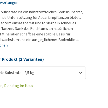
ewertungen
rn-, Nieren- und
e bekomme ich meinen
berprobleme
nd (wieder) stubenrein?
Substrate ist ein nährstoffreiches Bodensubstrat,
les ansehen
ut-/Fellprobleme und
ende Unterstützung für Aquariumpflanzen bietet.
 sofort einsatzbereit und fördert ein schnelles
ckreiz
flanzen. Dank des Reichtums an natürlichen
erenproblemen
Mineralien schafft es eine stabile Basis für
les ansehen
lwachstum und ein ausgeglichenes Bodenklima.
ionen
r Produkt (2 Varianten)
te Substrate - 2,5 kg
en, Dienstag im Haus