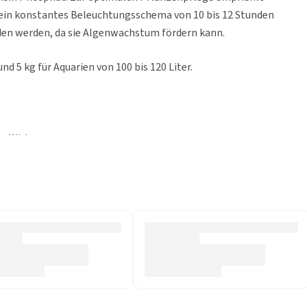
 ein konstantes Beleuchtungsschema von 10 bis 12 Stunden
den werden, da sie Algenwachstum fördern kann.
und 5 kg für Aquarien von 100 bis 120 Liter.
er Wirkung
eln
ien