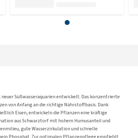
g neuer Süßwasseraquarien entwickelt. Das konzentrierte
zen von Anfang an die richtige Nährstoffbasis. Dank
ießlich Eisen, entwickeln die Pflanzen eine kräftige
bination aus Schwarztorf mit hohem Humusanteil und
enmilieu, gute Wasserzirkulation und schnelle
 kein Phosphat. Zur optimalen Pflanzenpflege empfiehlt