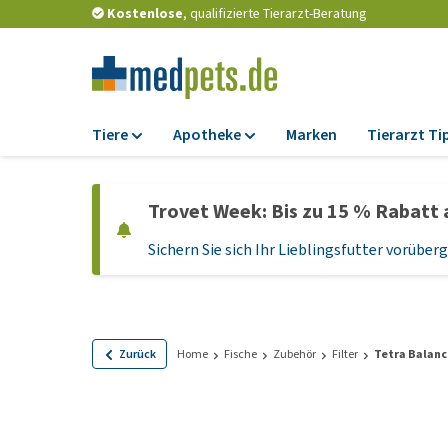
Kostenlose
, qualifizierte Tierarzt-Beratung
Tiere
Apotheke
Marken
Tierarzt Ti
Futter
Apotheke
Trovet Week: Bis zu 15 % Rabatt 
Trockenfutter
Zeckenschutz und
Flohmittel
Sichern Sie sich Ihr Lieblingsfutter vorübe
Nassfutter
Wurmkuren
Diätfutter
Ergänzungen
Getreidefreies
Hundefutter
Probiotika und
Zurück
Home
Fische
Zubehör
Filter
Tetra Balanc
Immunsystem
Welpenfutter und
Leckerlis
Vitamine und Mine
Glutenfreies Hund
Medizinisches Zu