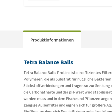
Produktinformationen
Tetra Balance Balls
Tetra BalanceBalls ProLine ist ein effizientes Fil
Polymeren, die als Substrat für nützliche Bakterien
Stickstoffverbindungen und tragen so zur Senkung d
die Carbonathärte und der pH-Wert wird stabilisiert
werden muss und in dem Fische und Pflanzen angene
gängige Außenfilter und eignen sich für größere Aqua
Biofilms, an dem sich Denitrifizierer anheften kön