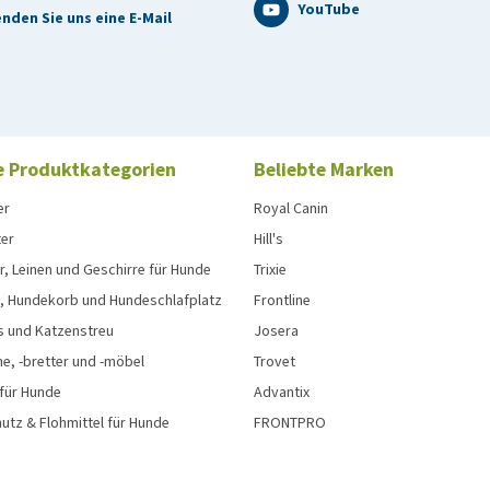
YouTube
nden Sie uns eine E-Mail
e Produktkategorien
Beliebte Marken
er
Royal Canin
ter
Hill's
, Leinen und Geschirre für Hunde
Trixie
, Hundekorb und Hundeschlafplatz
Frontline
s und Katzenstreu
Josera
e, -bretter und -möbel
Trovet
 für Hunde
Advantix
tz & Flohmittel für Hunde
FRONTPRO