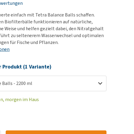
ewertungen
rn-, Nieren- und
e bekomme ich meinen
berprobleme
nd (wieder) stubenrein?
erte einfach mit Tetra Balance Balls schaffen.
les ansehen
ut-/Fellprobleme und
n Biofilterbälle funktionieren auf natürliche,
e Weise und helfen gezielt dabei, den Nitratgehalt
ckreiz
 führt zu seltenerem Wasserwechsel und optimalen
erenproblemen
gen für Fische und Pflanzen.
les ansehen
ionen
r Produkt (1 Variante)
 Balls - 2200 ml
en, morgen im Haus