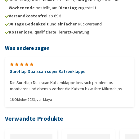
Wochenende
bestellt, am
Dienstag
zugestellt
Versandkostenfrei
ab 69 €
30 Tage Bedenkzeit
und
einfacher
Rückversand
Kostenlose
, qualifizierte Tierarzt-Beratung
Was andere sagen
Sureflap Dualscan super Katzenklappe
Die Sureflap Dualscan Katzenklappe ließ sich problemlos
montieren und ebenso vorher die Katzen bzw. ihre Mikrochips
abspeichern. Der Vorteil ist, dass ich zwischendurch dem einen
18 Oktober 2023
, von
Maya
Kater, wenn er nicht fit ist den Ausgang verweigern kann aber
sein Bruder weiterhin durchweg ein- und ausgehen kann.
Trotzdem kann der Kater mit der Ausgangssperre wieder durch
Verwandte Produkte
die Klappe rein, wenn er so durch die Haustür rausflitzen sollte.
Das unsere 2 Kater schon 16 Jahre alt sind stellt kein Problem
dar. Sie haben sehr zügig gelernt, dass sie jetzt jederzeit
Freigang haben können, wenn sie möchten. Ebenso jederzeit