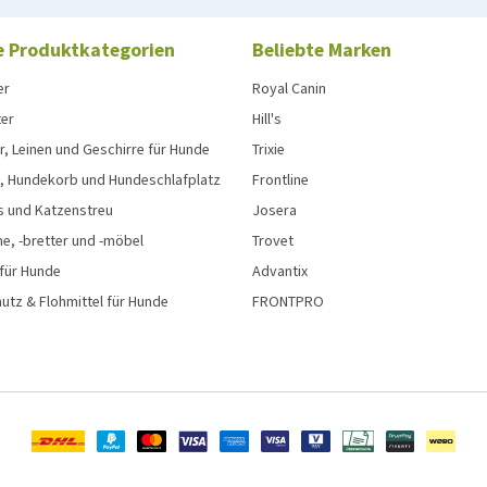
e Produktkategorien
Beliebte Marken
er
Royal Canin
ter
Hill's
, Leinen und Geschirre für Hunde
Trixie
, Hundekorb und Hundeschlafplatz
Frontline
s und Katzenstreu
Josera
e, -bretter und -möbel
Trovet
 für Hunde
Advantix
tz & Flohmittel für Hunde
FRONTPRO