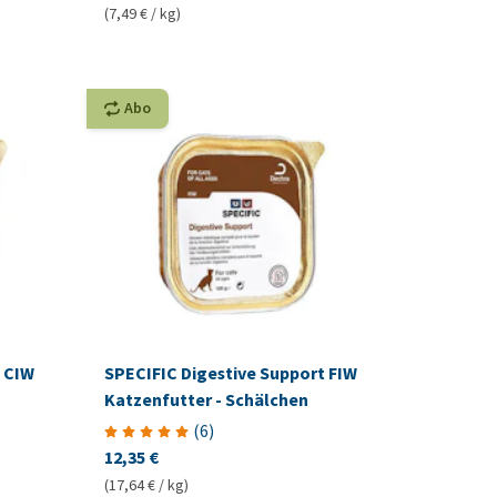
(7,49 € / kg)
Abo
 CIW
SPECIFIC Digestive Support FIW
Katzenfutter - Schälchen
(
6
)
12,35 €
(17,64 € / kg)