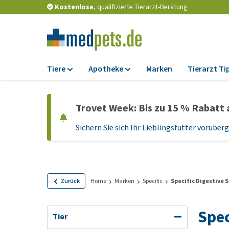
Kostenlose
, qualifizierte Tierarzt-Beratung
Tiere
Apotheke
Marken
Tierarzt Ti
Futter
Apotheke
Trovet Week: Bis zu 15 % Rabatt 
Trockenfutter
Zeckenschutz und
Flohmittel
Sichern Sie sich Ihr Lieblingsfutter vorübe
Nassfutter
Wurmkuren
Diätfutter
Ergänzungen
Getreidefreies
Hundefutter
Probiotika und
Zurück
Home
Marken
Specific
Specific Digestive 
Immunsystem
Welpenfutter und
Leckerlis
Vitamine und Mine
Spec
Tier
Glutenfreies Hund
Medizinisches Zu