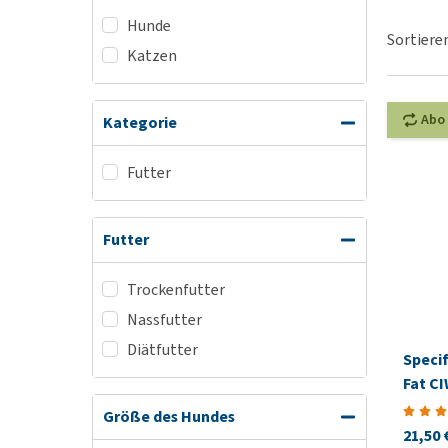
Hunde
Hypoallergenes
BARF
Sortiere
Hundefutter
Katzen
Welpenapotheke
Bio Hundefutter
Silvesterangst
Veganes Hundefut
Abo
Kategorie
Alles ansehen
Leckerlis
Futter
Alles ansehen
Futter
Trockenfutter
Nassfutter
Diätfutter
Specif
Fat C
Größe des Hundes
21,50 