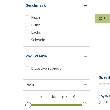
Geschmack
Fisch
Abo
Huhn
Lachs
Schwein
Poduktserie
Digestive Support
Specif
Preis
15,15 
bis
€
(13,96 €