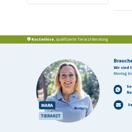
Kostenlose
, qualifizierte Tierarzt-Beratung
Brauche
Wir sind 
Montag bis
Se
Na
Se