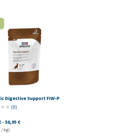
ic Digestive Support FIW-P
(
0
)
€
-
56,95 €
 / kg)