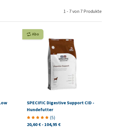
rn-, Nieren- und
e bekomme ich meinen
berprobleme
nd (wieder) stubenrein?
1
-
7
von
7
Produkte
les ansehen
ut-/Fellprobleme und
ckreiz
Abo
erenproblemen
les ansehen
 Low
SPECIFIC Digestive Support CID -
Hundefutter
(
5
)
20,60 €
-
104,95 €