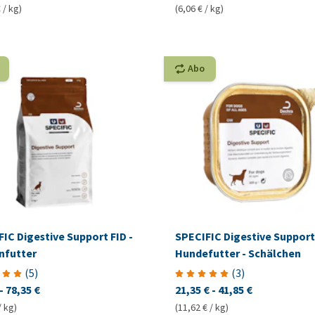
 / kg)
(6,06 € / kg)
Abo
IC Digestive Support FID -
SPECIFIC Digestive Support
nfutter
Hundefutter - Schälchen
(
5
)
(
3
)
-
78,35 €
21,35 €
-
41,85 €
/ kg)
(11,62 € / kg)