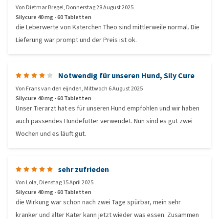
Von
Dietmar Bregel
,
Donnerstag 28 August 2025
Silycure 40 mg - 60 Tabletten
die Leberwerte von Katerchen Theo sind mittlerweile normal. Die
Lieferung war prompt und der Preis ist ok.
Notwendig für unseren Hund, Sily Cure
Von
Frans van den eijnden
,
Mittwoch 6 August 2025
Silycure 40 mg - 60 Tabletten
Unser Tierarzt hat es für unseren Hund empfohlen und wir haben
auch passendes Hundefutter verwendet. Nun sind es gut zwei
Wochen und es läuft gut.
sehr zufrieden
Von
Lola
,
Dienstag 15 April 2025
Silycure 40 mg - 60 Tabletten
die Wirkung war schon nach zwei Tage spürbar, mein sehr
kranker und alter Kater kann jetzt wieder was essen. Zusammen