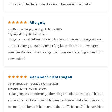
mit Leberfutter funktioniert es noch besser und schneller
Alle gut,
Von
Dietmar Bregel
,
Freitag 7 Februar 2025
Silycure 40 mg - 60 Tabletten
ich gebe sie Tabletten mit dem Applikator vielleicht ginge es auch
unters Futter gemischt. Zum Erfolg kann ich erst erst ws sgen
wenn im Mai noch mal Lbor gemacht wurde. Lieferung schnell und
einwandfrei
Kann noch nichts sagen
Von
Margot
,
Donnerstag 26 Januar 2023
Silycure 40 mg - 60 Tabletten
Bislang keine Veränderung, aber ich gebe die Tabletten auch erst
ein paar Tage. Bislang war ich immer zufrieden mit allem, was ich
bei medpets bestellt habe und daher hoffe ich natürlich auch hier