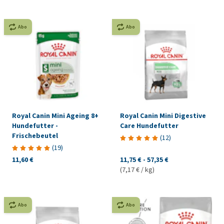
Abo
Abo
Royal Canin Mini Ageing 8+
Royal Canin Mini Digestive
Hundefutter -
Care Hundefutter
Frischebeutel
(
12
)
(
19
)
11,60 €
11,75 €
-
57,35 €
(7,17 € / kg)
Abo
Abo