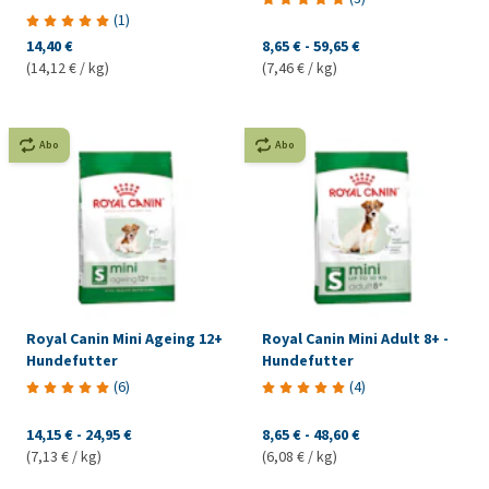
(
1
)
14,40 €
8,65 €
-
59,65 €
(14,12 € / kg)
(7,46 € / kg)
Abo
Abo
Royal Canin Mini Ageing 12+
Royal Canin Mini Adult 8+ -
Hundefutter
Hundefutter
(
6
)
(
4
)
14,15 €
-
24,95 €
8,65 €
-
48,60 €
(7,13 € / kg)
(6,08 € / kg)