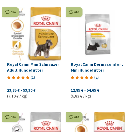
Abo
Abo
Royal Canin Mini Schnauzer
Royal Canin Dermacomfort
Adult Hundefutter
Mini Hundefutter
(
1
)
(
2
)
23,85 €
-
53,30 €
12,85 €
-
54,65 €
(7,10 € / kg)
(6,83 € / kg)
Abo
Abo