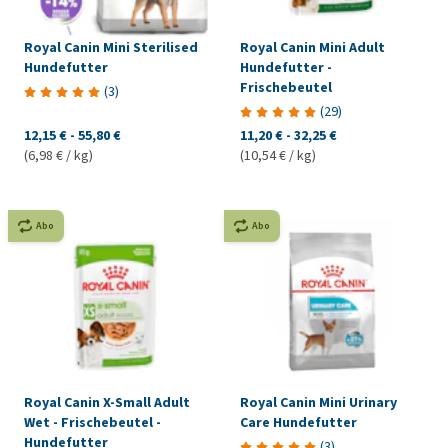
Royal Canin Mini Sterilised
Royal Canin Mini Adult
Hundefutter
Hundefutter -
Frischebeutel
(
3
)
(
29
)
12,15 €
-
55,80 €
11,20 €
-
32,25 €
(6,98 € / kg)
(10,54 € / kg)
Abo
Abo
Royal Canin X-Small Adult
Royal Canin Mini Urinary
Wet - Frischebeutel -
Care Hundefutter
Hundefutter
(
3
)