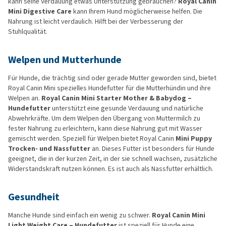
kann seine Verdauung etwas Unterstützung gebrauchen?
Royal Canin
Mini Digestive Care
kann Ihrem Hund möglicherweise helfen. Die
Nahrung ist leicht verdaulich. Hilft bei der Verbesserung der
Stuhlqualität.
Welpen und Mutterhunde
Für Hunde, die trächtig sind oder gerade Mutter geworden sind, bietet
Royal Canin Mini spezielles Hundefutter für die Mutterhündin und ihre
Welpen an.
Royal Canin Mini Starter Mother & Babydog –
Hundefutter
unterstützt eine gesunde Verdauung und natürliche
Abwehrkräfte. Um dem Welpen den Übergang von Muttermilch zu
fester Nahrung zu erleichtern, kann diese Nahrung gut mit Wasser
gemischt werden. Speziell für Welpen bietet Royal Canin
Mini Puppy
Trocken- und Nassfutter
an. Dieses Futter ist besonders für Hunde
geeignet, die in der kurzen Zeit, in der sie schnell wachsen, zusätzliche
Widerstandskraft nutzen können. Es ist auch als Nassfutter erhältlich.
Gesundheit
Manche Hunde sind einfach ein wenig zu schwer.
Royal Canin Mini
Light Weight Care – Hundefutter
ist speziell für Hunde eine