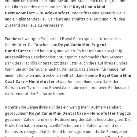
Vitamine und Mineralien. Sind Sie auf der Suche nach Futter, das die
Haut Ihres Hundes nährt und schützt?
Royal Canin Mini
Dermacomfort – Hundekomfort
unterstützt eine gesunde Haut
und ein glänzendes Fell. Es nährt und schützt die Haut und hilft, den
Zustand des Fells zu verbessern.
Für die schwierigen Fresser hat Royal Canin speziell formuliertes
Hundefutter. Die Brocken von
Royal Canin Mini Exigent –
Hundefutter
sind knusprig und weich. Es besteht aus sorgfältig
ausgewählten Geschmacksrichtungen mit schmackhaften Aromen.
Dank des Fischöls unterstützt das Futter auch die Haut Ihres Hundes.
Wenn Sie auf der Suche nach Futter sind, das speziell für Hunde mit
einem stumpfen und trockenen Fell ist, dann könnte
Royal Canin Mini
Coat Care – Hundefutter
etwas für Ihren Hund sein. Dank der
Substanzen Tyrosin und Phenylalanin, die einen positiven Einfluss auf
die Intensität der Fellfarbe haben.
Könnten die Zähne Ihres Hundes ein wenig mehr Aufmerksamkeit
gebrauchen?
Royal Canin Mini Dental Care – Hundefutter
trägt zu
gesunden Zähnen und einer Reduzierung der Zahnsteinbildung bei. Die
Kroketten haben eine spezielle Textur, um die Zähne während des
Kauens zu reinigen. Hat Ihr Hund bereits gute und starke Zähne, aber