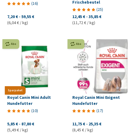
Frischebeutel
(
16
)
(
25
)
7,20 €
-
59,55 €
12,45 €
-
35,85 €
(6,04 € / kg)
(11,72 € / kg)
Abo
Abo
Sparpaket
Royal Canin Mini Adult
Royal Canin Mini Exigent
Hundefutter
Hundefutter
(
10
)
(
17
)
5,85 €
-
87,80 €
11,75 €
-
25,35 €
(5,49 € / kg)
(8,45 € / kg)