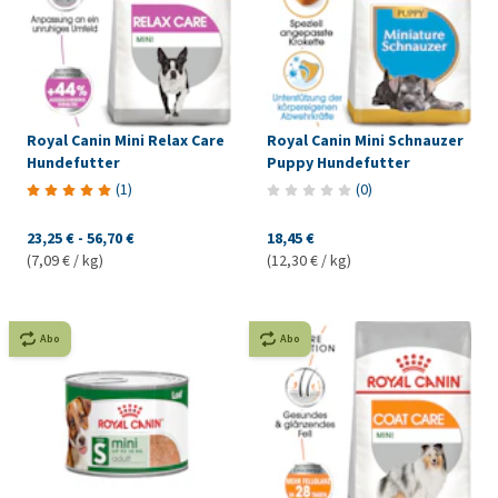
Royal Canin Mini Relax Care
Royal Canin Mini Schnauzer
Hundefutter
Puppy Hundefutter
(
1
)
(
0
)
23,25 €
-
56,70 €
18,45 €
(7,09 € / kg)
(12,30 € / kg)
Abo
Abo