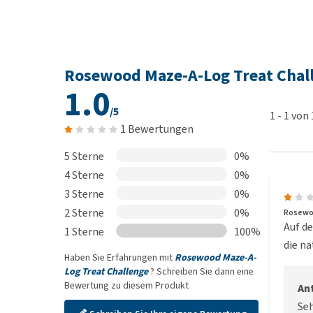
Rosewood Maze-A-Log Treat Chal
1.0
/5
1
-
1
von
1 Bewertungen
5 Sterne
0%
4 Sterne
0%
3 Sterne
0%
2 Sterne
0%
Rosewoo
Auf de
1 Sterne
100%
die na
Haben Sie Erfahrungen mit
Rosewood Maze-A-
Log Treat Challenge
? Schreiben Sie dann eine
Bewertung zu diesem Produkt
An
Seh