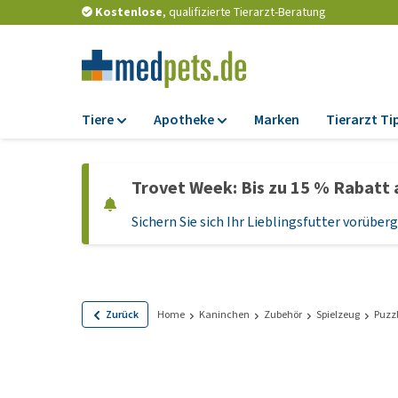
Kostenlose
, qualifizierte Tierarzt-Beratung
Tiere
Apotheke
Marken
Tierarzt Ti
Futter
Apotheke
Trovet Week: Bis zu 15 % Rabatt 
Trockenfutter
Zeckenschutz und
Flohmittel
Sichern Sie sich Ihr Lieblingsfutter vorübe
Nassfutter
Wurmkuren
Diätfutter
Ergänzungen
Getreidefreies
Hundefutter
Probiotika und
Zurück
Home
Kaninchen
Zubehör
Spielzeug
Puzz
Immunsystem
Welpenfutter und
Leckerlis
Vitamine und Mine
Glutenfreies Hund
Medizinisches Zu