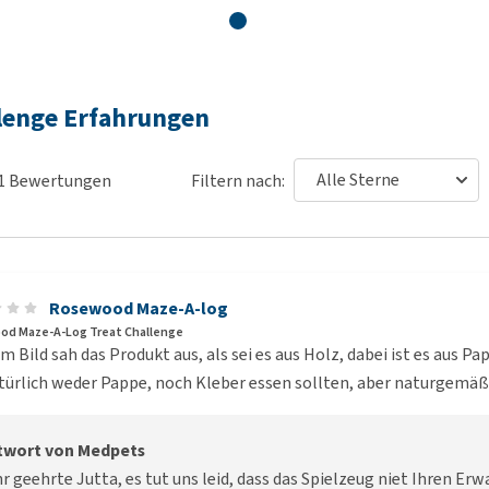
lenge Erfahrungen
1
Bewertungen
Filtern nach:
Rosewood Maze-A-log
d Maze-A-Log Treat Challenge
m Bild sah das Produkt aus, als sei es aus Holz, dabei ist es aus P
türlich weder Pappe, noch Kleber essen sollten, aber naturgemäß 
twort von Medpets
r geehrte Jutta, es tut uns leid, dass das Spielzeug niet Ihren E