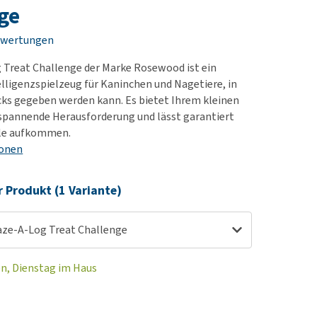
rn-, Nieren- und
e bekomme ich meinen
ge
berprobleme
nd (wieder) stubenrein?
ewertungen
les ansehen
ut-/Fellprobleme und
 Treat Challenge der Marke Rosewood ist ein
ckreiz
elligenzspielzeug für Kaninchen und Nagetiere, in
erenproblemen
cks gegeben werden kann. Es bietet Ihrem kleinen
les ansehen
 spannende Herausforderung und lässt garantiert
le aufkommen.
ionen
r Produkt (1 Variante)
ze-A-Log Treat Challenge
en, Dienstag im Haus