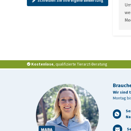
Schreiben Sie Ihre eigene Bewertung
Ums
wei
Me
Kostenlose
, qualifizierte Tierarzt-Beratung
Brauche
Wir sind 
Montag bis
Se
Na
Se