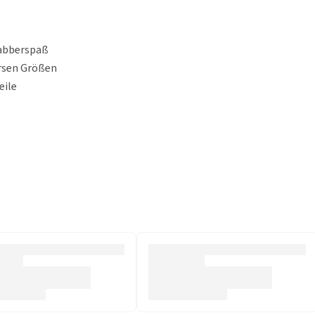
nabberspaß
ersen Größen
eile