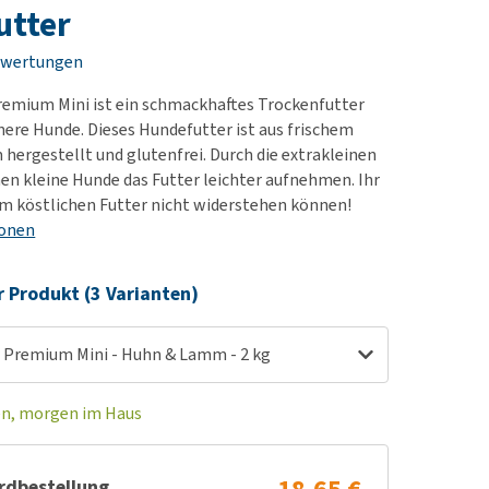
rn-, Nieren- und
e bekomme ich meinen
utter
berprobleme
nd (wieder) stubenrein?
ewertungen
les ansehen
ut-/Fellprobleme und
remium Mini ist ein schmackhaftes Trockenfutter
ckreiz
inere Hunde. Dieses Hundefutter ist aus frischem
erenproblemen
ergestellt und glutenfrei. Durch die extrakleinen
les ansehen
n kleine Hunde das Futter leichter aufnehmen. Ihr
m köstlichen Futter nicht widerstehen können!
ionen
r Produkt (3 Varianten)
 Premium Mini - Huhn & Lamm - 2 kg
en, morgen im Haus
rdbestellung