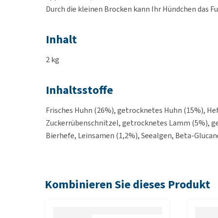
Durch die kleinen Brocken kann Ihr Hündchen das F
Inhalt
2 kg
Inhaltsstoffe
Frisches Huhn (26%), getrocknetes Huhn (15%), Hefe
Zuckerrübenschnitzel, getrocknetes Lamm (5%), get
Bierhefe, Leinsamen (1,2%), Seealgen, Beta-Glucan
(0,04%), getrocknete Tomaten (0,04%), getrocknete
(170 mg/kg), Methylsulfonylmethan (MSM, 170 mg/k
Kombinieren Sie dieses Produkt
Analytische Bestandteile
Rohprotein 28%, Rohfett 19%, Rohfaser 3,5%, Roh