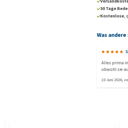
Versandkoste
30 Tage Bede
Kostenlose
, 
Was andere
S
Alles prima 
obwohl sie wä
Service sind s
10 Juni 2026
, v