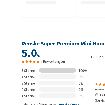
Renske Super Premium Mini Hund
5.0
/5
1
-
1
von
1 Bewertungen
5 Sterne
100%
4 Sterne
0%
3 Sterne
0%
2 Sterne
0%
Renske 
Alles
1 Sterne
0%
Servic
Haben Sie Erfahrungen mit
Renske Super