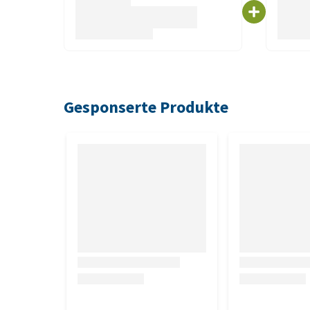
von EPA/DHA/LNA) 1,7%, Omega-6-Fettsäuren 3,2%, (
Gesponserte Produkte