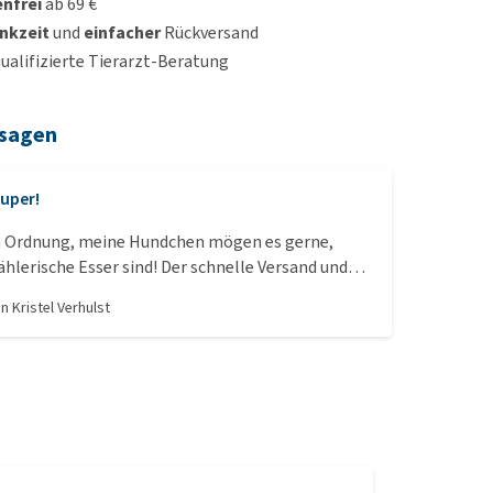
nfrei
ab 69 €
nkzeit
und
einfacher
Rückversand
qualifizierte Tierarzt-Beratung
 sagen
uper!
in Ordnung, meine Hundchen mögen es gerne,
hlerische Esser sind! Der schnelle Versand und
uper! Vielen Dank!!
on
Kristel Verhulst