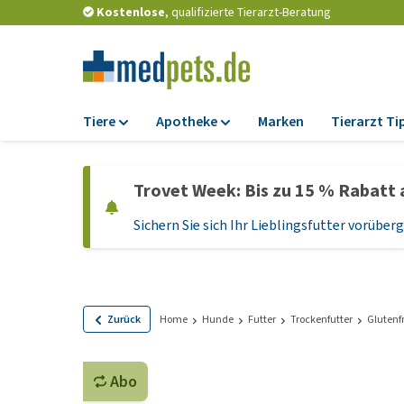
Kostenlose
, qualifizierte Tierarzt-Beratung
Tiere
Apotheke
Marken
Tierarzt Ti
Futter
Apotheke
Trovet Week: Bis zu 15 % Rabatt 
Trockenfutter
Zeckenschutz und
Flohmittel
Sichern Sie sich Ihr Lieblingsfutter vorübe
Nassfutter
Wurmkuren
Diätfutter
Ergänzungen
Getreidefreies
Hundefutter
Probiotika und
Zurück
Home
Hunde
Futter
Trockenfutter
Glutenfr
Immunsystem
Welpenfutter und
Leckerlis
Vitamine und Mine
Abo
Glutenfreies Hund
Medizinisches Zu