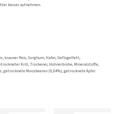
utter besser aufnehmen.
, brauner Reis, Sorghum, Hafer, Geflügelfett,
rockneter Krill, Trockenei, Hühnerbrühe, Mineralstoffe,
e, getrocknete Moosbeeren (0,04%), getrocknete Äpfel
 Birne (0,04%), getrockneter Brokkoli (0,04%), Glucosamin
g), Chondroitinsulfat (125 mg/kg).
asche 8%, Feuchtigkeit 9%, Omega-3-Fettsäuren (Quelle